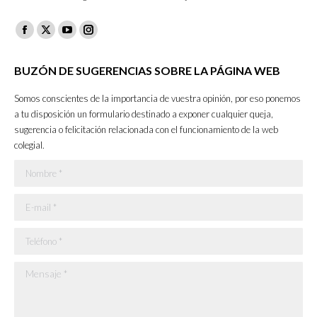
Facebook
X
YouTube
Instagram
page
page
page
page
BUZÓN DE SUGERENCIAS SOBRE LA PÁGINA WEB
opens
opens
opens
opens
in
in
in
in
Somos conscientes de la importancia de vuestra opinión, por eso ponemos
new
new
new
new
a tu disposición un formulario destinado a exponer cualquier queja,
sugerencia o felicitación relacionada con el funcionamiento de la web
window
window
window
window
colegial.
Nombre *
E-mail *
Teléfono *
Mensaje *