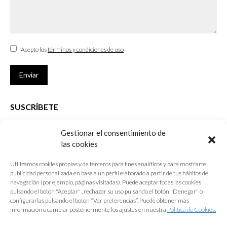
Acepto los
términos y condiciones de uso
Enviar
SUSCRÍBETE
Si no eres Colegiado y deseas recibir las noticias sobre las actividades
Gestionar el consentimiento de
que desarrolla el Colegio de Arquitectos de Cádiz
las cookies
Nombre *
Utilizamos cookies propias y de terceros para fines analíticos y para mostrarte
publicidad personalizada en base a un perfil elaborado a partir de tus hábitos de
E-mail *
navegación (por ejemplo, páginas visitadas). Puede aceptar todas las cookies
pulsando el botón "Aceptar" , rechazar su uso pulsando el botón "Denegar" o
configurarlas pulsando el botón “Ver preferencias”. Puede obtener más
Acepto los
términos y condiciones de uso
información o cambiar posteriormente los ajustes en nuestra
Política de Cookies.