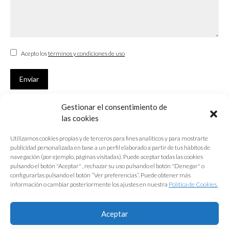
Acepto los
términos y condiciones de uso
Enviar
Gestionar el consentimiento de
SUSCRÍBETE
las cookies
Si no eres Colegiado y deseas recibir las noticias sobre las actividades
Utilizamos cookies propias y de terceros para fines analíticos y para mostrarte
que desarrolla el Colegio de Arquitectos de Cádiz
publicidad personalizada en base a un perfil elaborado a partir de tus hábitos de
navegación (por ejemplo, páginas visitadas). Puede aceptar todas las cookies
Nombre *
pulsando el botón "Aceptar" , rechazar su uso pulsando el botón "Denegar" o
configurarlas pulsando el botón “Ver preferencias”. Puede obtener más
E-mail *
información o cambiar posteriormente los ajustes en nuestra
Política de Cookies.
Acepto los
términos y condiciones de uso
Aceptar