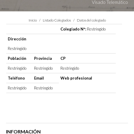
Visado Telemático
Estás aquí:
Inicio
Listado Colegiados
Datos del colegiado
Colegiado Nº:
Restringido
Dirección
Restringido
Población
Provincia
CP
Restringido
Restringido
Restringido
Teléfono
Email
Web profesional
Restringido
Restringido
INFORMACIÓN