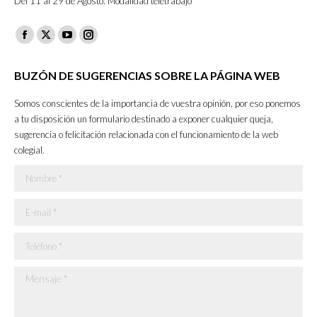
Del 11 al 29 de Agosto: Modalidad teletrabajo
Facebook
X
YouTube
Instagram
page
page
page
page
BUZÓN DE SUGERENCIAS SOBRE LA PÁGINA WEB
opens
opens
opens
opens
in
in
in
in
Somos conscientes de la importancia de vuestra opinión, por eso ponemos
new
new
new
new
a tu disposición un formulario destinado a exponer cualquier queja,
sugerencia o felicitación relacionada con el funcionamiento de la web
window
window
window
window
colegial.
Nombre *
E-mail *
Teléfono *
Mensaje *