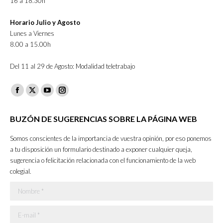
16 a 18.30h
Horario Julio y Agosto
Lunes a Viernes
8.00 a 15.00h
Del 11 al 29 de Agosto: Modalidad teletrabajo
Facebook
X
YouTube
Instagram
page
page
page
page
BUZÓN DE SUGERENCIAS SOBRE LA PÁGINA WEB
opens
opens
opens
opens
in
in
in
in
Somos conscientes de la importancia de vuestra opinión, por eso ponemos
new
new
new
new
a tu disposición un formulario destinado a exponer cualquier queja,
sugerencia o felicitación relacionada con el funcionamiento de la web
window
window
window
window
colegial.
Nombre *
E-mail *