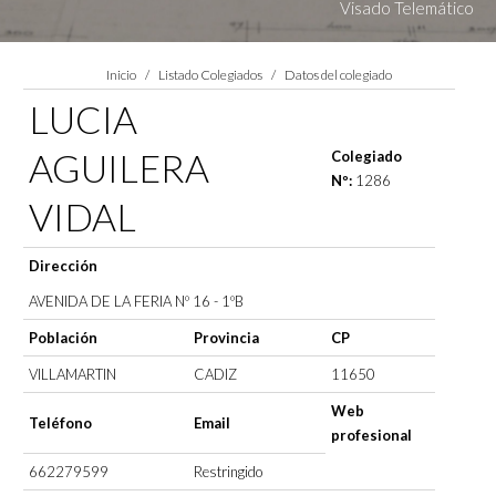
Visado Telemático
Estás aquí:
Inicio
Listado Colegiados
Datos del colegiado
LUCIA
AGUILERA
Colegiado
Nº:
1286
VIDAL
Dirección
AVENIDA DE LA FERIA Nº 16 - 1ºB
Población
Provincia
CP
VILLAMARTIN
CADIZ
11650
Web
Teléfono
Email
profesional
662279599
Restringido