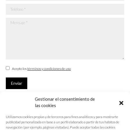
Teléfono *
Mensaje *
Acepto los
términos y condiciones de uso
Enviar
Gestionar el consentimiento de
SUSCRÍBETE
las cookies
Si no eres Colegiado y deseas recibir las noticias sobre las actividades
Utilizamos cookies propias y de terceros para fines analíticos y para mostrarte
que desarrolla el Colegio de Arquitectos de Cádiz
publicidad personalizada en base a un perfil elaborado a partir de tus hábitos de
navegación (por ejemplo, páginas visitadas). Puede aceptar todas las cookies
Nombre *