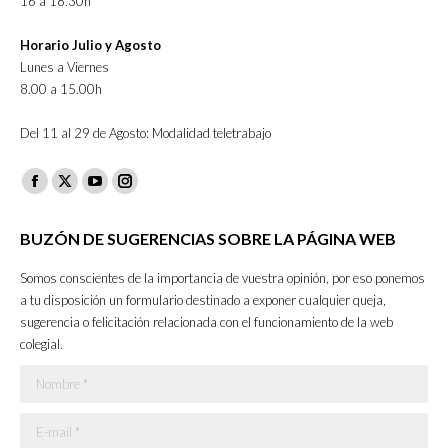
16 a 18.30h
Horario Julio y Agosto
Lunes a Viernes
8.00 a 15.00h
Del 11 al 29 de Agosto: Modalidad teletrabajo
Facebook
X
YouTube
Instagram
page
page
page
page
BUZÓN DE SUGERENCIAS SOBRE LA PÁGINA WEB
opens
opens
opens
opens
in
in
in
in
Somos conscientes de la importancia de vuestra opinión, por eso ponemos
new
new
new
new
a tu disposición un formulario destinado a exponer cualquier queja,
sugerencia o felicitación relacionada con el funcionamiento de la web
window
window
window
window
colegial.
Nombre *
E-mail *