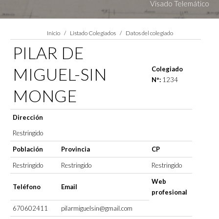
Visado Telemático
Estás aquí:
Inicio
Listado Colegiados
Datos del colegiado
PILAR DE
MIGUEL-SIN
Colegiado
Nº:
1234
MONGE
Dirección
Restringido
Población
Provincia
CP
Restringido
Restringido
Restringido
Web
Teléfono
Email
profesional
670602411
pilarmiguelsin@gmail.com