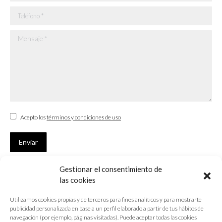
Teléfono *
Mensaje *
Acepto los
términos y condiciones de uso
Enviar
Gestionar el consentimiento de
SUSCRÍBETE
las cookies
Si no eres Colegiado y deseas recibir las noticias sobre las actividades
Utilizamos cookies propias y de terceros para fines analíticos y para mostrarte
que desarrolla el Colegio de Arquitectos de Cádiz
publicidad personalizada en base a un perfil elaborado a partir de tus hábitos de
navegación (por ejemplo, páginas visitadas). Puede aceptar todas las cookies
Nombre *