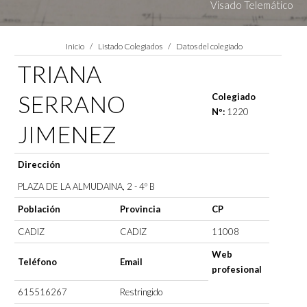
Visado Telemático
Estás aquí:
Inicio
Listado Colegiados
Datos del colegiado
TRIANA
SERRANO
Colegiado
Nº:
1220
JIMENEZ
Dirección
PLAZA DE LA ALMUDAINA, 2 - 4º B
Población
Provincia
CP
CADIZ
CADIZ
11008
Web
Teléfono
Email
profesional
615516267
Restringido