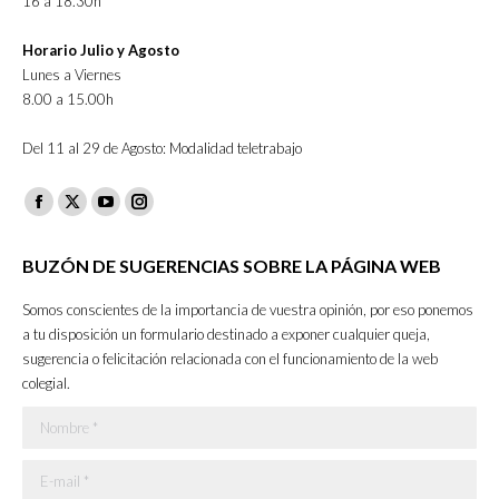
16 a 18.30h
Horario Julio y Agosto
Lunes a Viernes
8.00 a 15.00h
Del 11 al 29 de Agosto: Modalidad teletrabajo
Facebook
X
YouTube
Instagram
page
page
page
page
BUZÓN DE SUGERENCIAS SOBRE LA PÁGINA WEB
opens
opens
opens
opens
in
in
in
in
Somos conscientes de la importancia de vuestra opinión, por eso ponemos
new
new
new
new
a tu disposición un formulario destinado a exponer cualquier queja,
sugerencia o felicitación relacionada con el funcionamiento de la web
window
window
window
window
colegial.
Nombre *
E-mail *