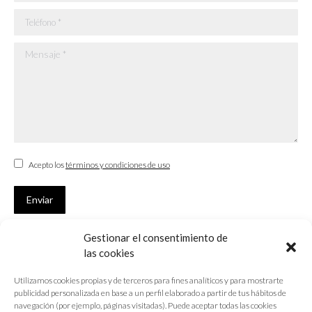
Teléfono *
Mensaje *
Acepto los
términos y condiciones de uso
Enviar
Gestionar el consentimiento de
SUSCRÍBETE
las cookies
Si no eres Colegiado y deseas recibir las noticias sobre las actividades
Utilizamos cookies propias y de terceros para fines analíticos y para mostrarte
que desarrolla el Colegio de Arquitectos de Cádiz
publicidad personalizada en base a un perfil elaborado a partir de tus hábitos de
navegación (por ejemplo, páginas visitadas). Puede aceptar todas las cookies
Nombre *