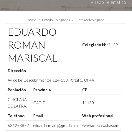
Visado Telemático
Estás aquí:
Inicio
Listado Colegiados
Datos del colegiado
EDUARDO
ROMAN
Colegiado Nº:
1129
MARISCAL
Dirección
Av. de los Descubrimientos 124-138. Portal 1, Of 44
Población
Provincia
CP
CHICLANA
CADIZ
11130
DE LA FRA.
Teléfono
Email
Web profesional
www.jengastudio.com
636258852
eduardorm.arq@gmail.com