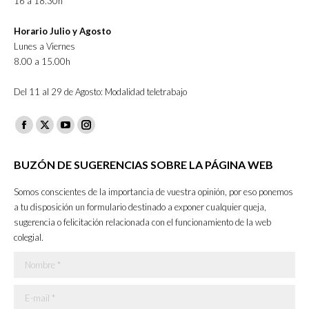
16 a 18.30h
Horario Julio y Agosto
Lunes a Viernes
8.00 a 15.00h
Del 11 al 29 de Agosto: Modalidad teletrabajo
Facebook
X
YouTube
Instagram
page
page
page
page
BUZÓN DE SUGERENCIAS SOBRE LA PÁGINA WEB
opens
opens
opens
opens
in
in
in
in
Somos conscientes de la importancia de vuestra opinión, por eso ponemos
new
new
new
new
a tu disposición un formulario destinado a exponer cualquier queja,
sugerencia o felicitación relacionada con el funcionamiento de la web
window
window
window
window
colegial.
Nombre *
E-mail *