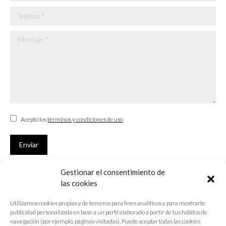
Teléfono *
Mensaje *
Acepto los
términos y condiciones de uso
Enviar
Gestionar el consentimiento de
SUSCRÍBETE
las cookies
Si no eres Colegiado y deseas recibir las noticias sobre las actividades
Utilizamos cookies propias y de terceros para fines analíticos y para mostrarte
que desarrolla el Colegio de Arquitectos de Cádiz
publicidad personalizada en base a un perfil elaborado a partir de tus hábitos de
navegación (por ejemplo, páginas visitadas). Puede aceptar todas las cookies
Nombre *