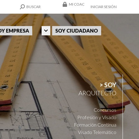
MI COAC
SEARCH:
BUSCAR
INICIAR SESIÓN
OY EMPRESA
SOY CIUDADANO
> SOY
ARQUITECTO
Concursos
Profesión y Visado
Formación Continua
Visado Telemático