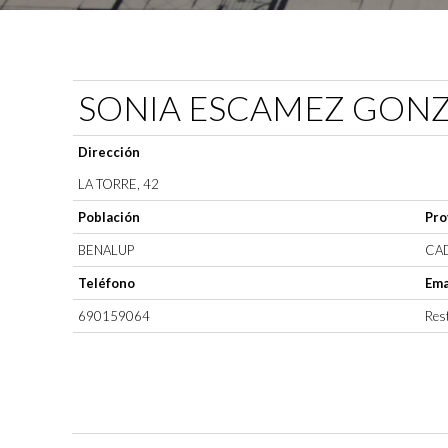
SONIA ESCAMEZ GON
Dirección
LA TORRE, 42
Población
Pro
BENALUP
CAD
Teléfono
Ema
690159064
Rest