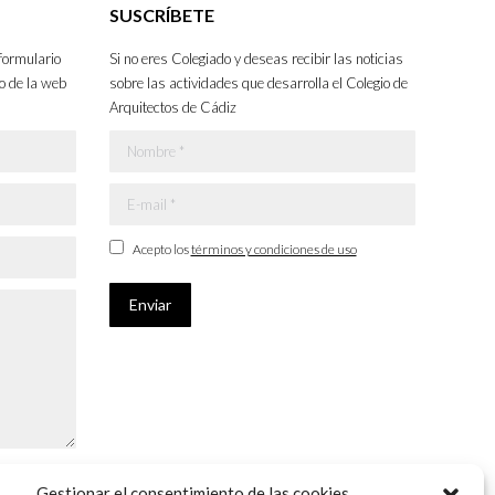
SUSCRÍBETE
formulario
Si no eres Colegiado y deseas recibir las noticias
o de la web
sobre las actividades que desarrolla el Colegio de
Arquitectos de Cádiz
Nombre *
E-mail *
Acepto los
términos y condiciones de uso
Enviar
Gestionar el consentimiento de las cookies