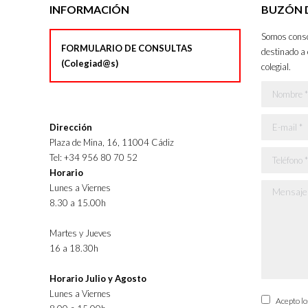
INFORMACIÓN
BUZÓN D
Somos consci
FORMULARIO DE CONSULTAS
destinado a 
(Colegiad@s)
colegial.
Nombre *
E-mail *
Dirección
Plaza de Mina, 16, 11004 Cádiz
Teléfono *
Tel: +34 956 80 70 52
Horario
Lunes a Viernes
Mensaje *
8.30 a 15.00h
Martes y Jueves
16 a 18.30h
Horario Julio y Agosto
Lunes a Viernes
Acepto l