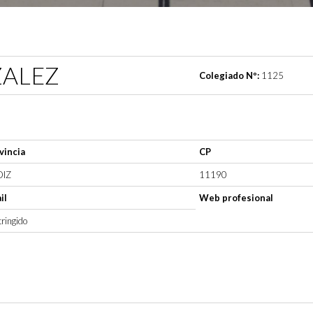
ZALEZ
Colegiado Nº:
1125
vincia
CP
IZ
11190
il
Web profesional
ringido