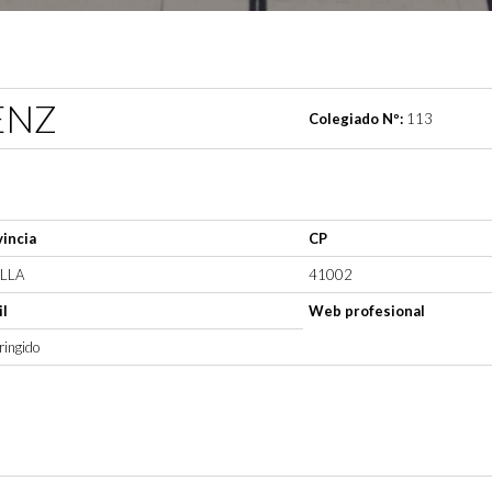
ENZ
Colegiado Nº:
113
incia
CP
ILLA
41002
l
Web profesional
ringido