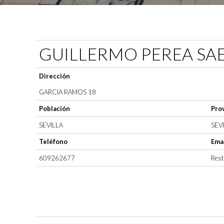
GUILLERMO PEREA SA
Dirección
GARCIA RAMOS 18
Población
Prov
SEVILLA
SEV
Teléfono
Emai
609262677
Rest