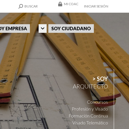
MI COAC
SEARCH:
BUSCAR
INICIAR SESIÓN
OY EMPRESA
SOY CIUDADANO
> SOY
ARQUITECTO
Concursos
Profesión y Visado
Formación Continua
Visado Telemático