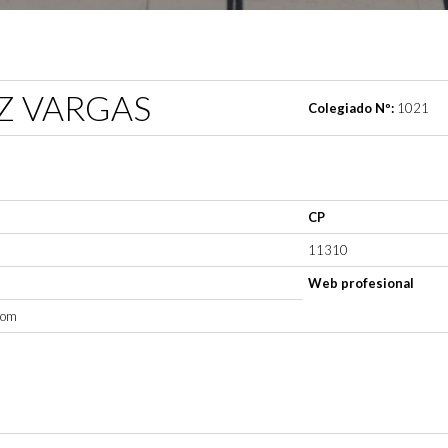
Z VARGAS
Colegiado Nº:
1021
CP
11310
Web profesional
com