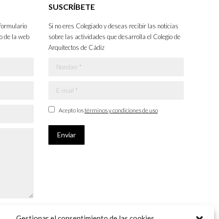
SUSCRÍBETE
formulario
Si no eres Colegiado y deseas recibir las noticias
o de la web
sobre las actividades que desarrolla el Colegio de
Arquitectos de Cádiz
Nombre *
E-mail *
Acepto los
términos y condiciones de uso
Enviar
Gestionar el consentimiento de las cookies