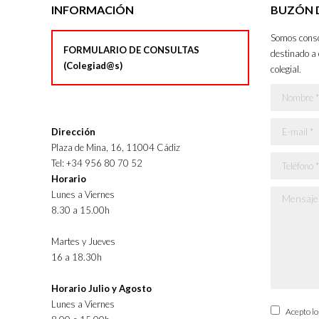
INFORMACIÓN
BUZÓN D
Somos consci
FORMULARIO DE CONSULTAS
destinado a 
(Colegiad@s)
colegial.
Nombre *
E-mail *
Dirección
Plaza de Mina, 16, 11004 Cádiz
Teléfono *
Tel: +34 956 80 70 52
Horario
Lunes a Viernes
Mensaje *
8.30 a 15.00h
Martes y Jueves
16 a 18.30h
Horario Julio y Agosto
Lunes a Viernes
Acepto l