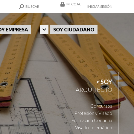
MI COAC
SEARCH:
BUSCAR
INICIAR SESIÓN
OY EMPRESA
SOY CIUDADANO
> SOY
ARQUITECTO
Concursos
Profesión y Visado
Formación Continua
Visado Telemático