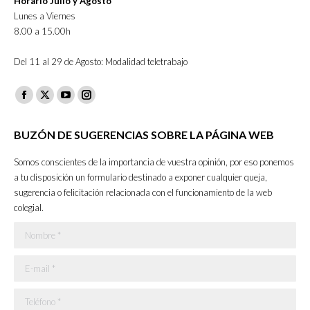
Horario Julio y Agosto
Lunes a Viernes
8.00 a 15.00h
Del 11 al 29 de Agosto: Modalidad teletrabajo
Facebook
X
YouTube
Instagram
page
page
page
page
BUZÓN DE SUGERENCIAS SOBRE LA PÁGINA WEB
opens
opens
opens
opens
in
in
in
in
Somos conscientes de la importancia de vuestra opinión, por eso ponemos
new
new
new
new
a tu disposición un formulario destinado a exponer cualquier queja,
sugerencia o felicitación relacionada con el funcionamiento de la web
window
window
window
window
colegial.
Nombre *
E-mail *
Teléfono *