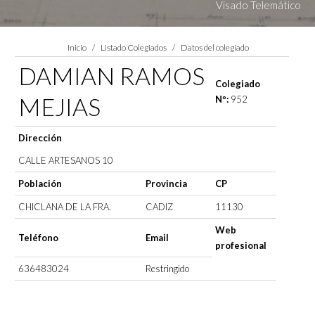
Visado Telemático
Estás aquí:
Inicio
Listado Colegiados
Datos del colegiado
DAMIAN RAMOS
Colegiado
MEJIAS
Nº:
952
Dirección
CALLE ARTESANOS 10
Población
Provincia
CP
CHICLANA DE LA FRA.
CADIZ
11130
Web
Teléfono
Email
profesional
636483024
Restringido