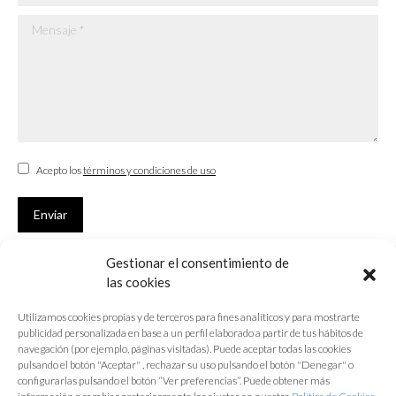
Mensaje *
Acepto los
términos y condiciones de uso
Enviar
Gestionar el consentimiento de
SUSCRÍBETE
las cookies
Si no eres Colegiado y deseas recibir las noticias sobre las actividades
Utilizamos cookies propias y de terceros para fines analíticos y para mostrarte
que desarrolla el Colegio de Arquitectos de Cádiz
publicidad personalizada en base a un perfil elaborado a partir de tus hábitos de
navegación (por ejemplo, páginas visitadas). Puede aceptar todas las cookies
Nombre *
pulsando el botón "Aceptar" , rechazar su uso pulsando el botón "Denegar" o
configurarlas pulsando el botón “Ver preferencias”. Puede obtener más
E-mail *