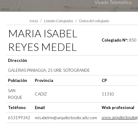
Visado Telemático
Estás aquí:
Inicio
Listado Colegiados
Datos del colegiado
MARIA ISABEL
Colegiado Nº:
850
REYES MEDEL
Dirección
GALERIAS PANIAGUA, 25 URB. SOTOGRANDE
Población
Provincia
CP
SAN
CADIZ
11310
ROQUE
Teléfono
Email
Web profesional
www.arquitectosoto
653199342
misabelrm@arquitectosdecadiz.com