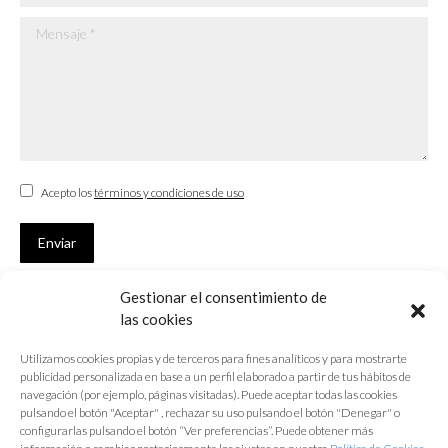
Mensaje *
Acepto los
términos y condiciones de uso
Enviar
Gestionar el consentimiento de
SUSCRÍBETE
las cookies
Si no eres Colegiado y deseas recibir las noticias sobre las actividades
Utilizamos cookies propias y de terceros para fines analíticos y para mostrarte
que desarrolla el Colegio de Arquitectos de Cádiz
publicidad personalizada en base a un perfil elaborado a partir de tus hábitos de
navegación (por ejemplo, páginas visitadas). Puede aceptar todas las cookies
Nombre *
pulsando el botón "Aceptar" , rechazar su uso pulsando el botón "Denegar" o
configurarlas pulsando el botón “Ver preferencias”. Puede obtener más
E-mail *