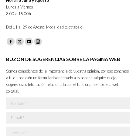
Horario Julio y Agosto
Lunes a Viernes
8.00 a 15.00h
Del 11 al 29 de Agosto: Modalidad teletrabajo
Facebook
X
YouTube
Instagram
page
page
page
page
BUZÓN DE SUGERENCIAS SOBRE LA PÁGINA WEB
opens
opens
opens
opens
in
in
in
in
Somos conscientes de la importancia de vuestra opinión, por eso ponemos
new
new
new
new
a tu disposición un formulario destinado a exponer cualquier queja,
sugerencia o felicitación relacionada con el funcionamiento de la web
window
window
window
window
colegial.
Nombre *
E-mail *
Teléfono *