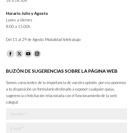
16 a 18.30h
Horario Julio y Agosto
Lunes a Viernes
8.00 a 15.00h
Del 11 al 29 de Agosto: Modalidad teletrabajo
Facebook
X
YouTube
Instagram
page
page
page
page
BUZÓN DE SUGERENCIAS SOBRE LA PÁGINA WEB
opens
opens
opens
opens
in
in
in
in
Somos conscientes de la importancia de vuestra opinión, por eso ponemos
new
new
new
new
a tu disposición un formulario destinado a exponer cualquier queja,
sugerencia o felicitación relacionada con el funcionamiento de la web
window
window
window
window
colegial.
Nombre *
E-mail *