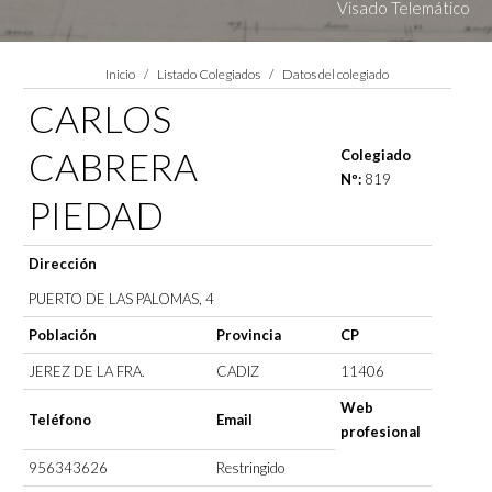
Visado Telemático
Estás aquí:
Inicio
Listado Colegiados
Datos del colegiado
CARLOS
CABRERA
Colegiado
Nº:
819
PIEDAD
Dirección
PUERTO DE LAS PALOMAS, 4
Población
Provincia
CP
JEREZ DE LA FRA.
CADIZ
11406
Web
Teléfono
Email
profesional
956343626
Restringido