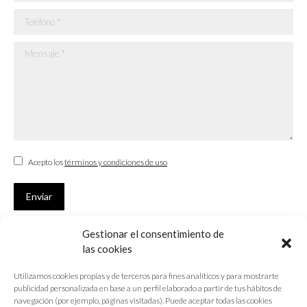
Teléfono *
Mensaje *
Acepto los
términos y condiciones de uso
Enviar
Gestionar el consentimiento de
SUSCRÍBETE
las cookies
Si no eres Colegiado y deseas recibir las noticias sobre las actividades
Utilizamos cookies propias y de terceros para fines analíticos y para mostrarte
que desarrolla el Colegio de Arquitectos de Cádiz
publicidad personalizada en base a un perfil elaborado a partir de tus hábitos de
navegación (por ejemplo, páginas visitadas). Puede aceptar todas las cookies
Nombre *