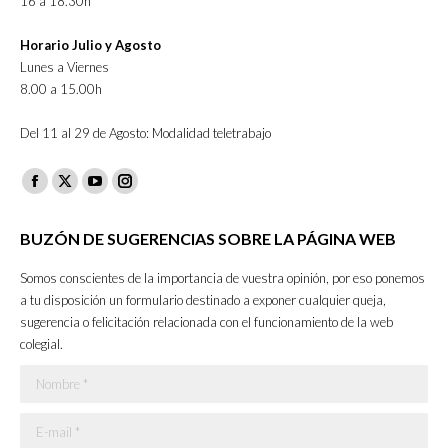
16 a 18.30h
Horario Julio y Agosto
Lunes a Viernes
8.00 a 15.00h
Del 11 al 29 de Agosto: Modalidad teletrabajo
Facebook
X
YouTube
Instagram
page
page
page
page
BUZÓN DE SUGERENCIAS SOBRE LA PÁGINA WEB
opens
opens
opens
opens
in
in
in
in
Somos conscientes de la importancia de vuestra opinión, por eso ponemos
new
new
new
new
a tu disposición un formulario destinado a exponer cualquier queja,
sugerencia o felicitación relacionada con el funcionamiento de la web
window
window
window
window
colegial.
Nombre *
E-mail *