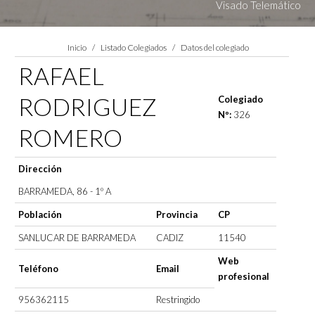
Visado Telemático
Estás aquí:
Inicio
Listado Colegiados
Datos del colegiado
RAFAEL
RODRIGUEZ
Colegiado
Nº:
326
ROMERO
Dirección
BARRAMEDA, 86 - 1º A
Población
Provincia
CP
SANLUCAR DE BARRAMEDA
CADIZ
11540
Web
Teléfono
Email
profesional
956362115
Restringido