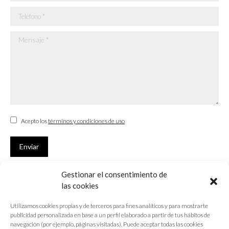
Teléfono *
Mensaje *
Acepto los
términos y condiciones de uso
Enviar
Gestionar el consentimiento de
SUSCRÍBETE
las cookies
Si no eres Colegiado y deseas recibir las noticias sobre las actividades
Utilizamos cookies propias y de terceros para fines analíticos y para mostrarte
que desarrolla el Colegio de Arquitectos de Cádiz
publicidad personalizada en base a un perfil elaborado a partir de tus hábitos de
navegación (por ejemplo, páginas visitadas). Puede aceptar todas las cookies
Nombre *