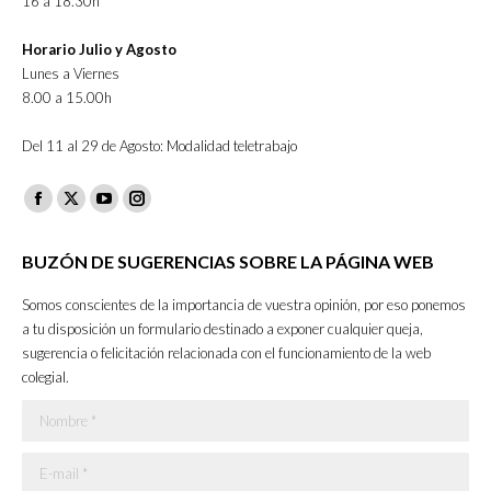
16 a 18.30h
Horario Julio y Agosto
Lunes a Viernes
8.00 a 15.00h
Del 11 al 29 de Agosto: Modalidad teletrabajo
Facebook
X
YouTube
Instagram
page
page
page
page
BUZÓN DE SUGERENCIAS SOBRE LA PÁGINA WEB
opens
opens
opens
opens
in
in
in
in
Somos conscientes de la importancia de vuestra opinión, por eso ponemos
new
new
new
new
a tu disposición un formulario destinado a exponer cualquier queja,
sugerencia o felicitación relacionada con el funcionamiento de la web
window
window
window
window
colegial.
Nombre *
E-mail *