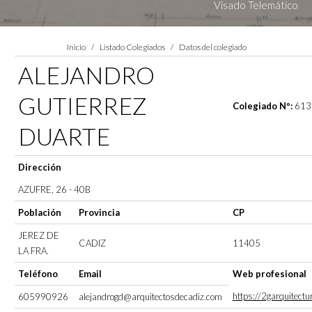
Visado Telemático
Estás aquí:
Inicio
Listado Colegiados
Datos del colegiado
ALEJANDRO
GUTIERREZ
Colegiado Nº:
613
DUARTE
Dirección
AZUFRE, 26 - 40B
Población
Provincia
CP
JEREZ DE
CADIZ
11405
LA FRA.
Teléfono
Email
Web profesional
https://2garquitectu
605990926
alejandrogd@arquitectosdecadiz.com