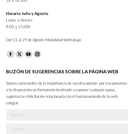
16 a 18.30h
Horario Julio y Agosto
Lunes a Viernes
8.00 a 15.00h
Del 11 al 29 de Agosto: Modalidad teletrabajo
Facebook
X
YouTube
Instagram
page
page
page
page
BUZÓN DE SUGERENCIAS SOBRE LA PÁGINA WEB
opens
opens
opens
opens
in
in
in
in
Somos conscientes de la importancia de vuestra opinión, por eso ponemos
new
new
new
new
a tu disposición un formulario destinado a exponer cualquier queja,
sugerencia o felicitación relacionada con el funcionamiento de la web
window
window
window
window
colegial.
Nombre *
E-mail *