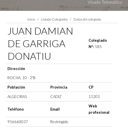
Visado Telemático
Estás aquí:
Inicio
Listado Colegiados
Datos del colegiado
JUAN DAMIAN
DE GARRIGA
Colegiado
Nº:
585
DONATIU
Dirección
ROCHA, 10 - 2ºB
Población
Provincia
CP
ALGECIRAS
CADIZ
11201
Web
Teléfono
Email
profesional
956660037
Restringido