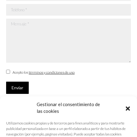
Teléfono *
Mensaje *
Acepto los
términos y condiciones de uso
Enviar
Gestionar el consentimiento de
SUSCRÍBETE
las cookies
Si no eres Colegiado y deseas recibir las noticias sobre las actividades
Utilizamos cookies propias y de terceros para fines analíticos y para mostrarte
que desarrolla el Colegio de Arquitectos de Cádiz
publicidad personalizada en base a un perfil elaborado a partir de tus hábitos de
navegación (por ejemplo, páginas visitadas). Puede aceptar todas las cookies
Nombre *