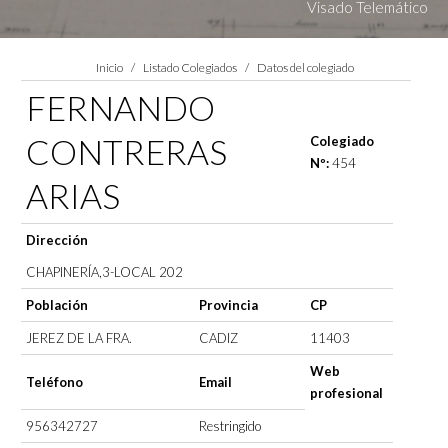
Visado Telemático
Estás aquí:
Inicio
Listado Colegiados
Datos del colegiado
FERNANDO
CONTRERAS
Colegiado
Nº:
454
ARIAS
Dirección
CHAPINERÍA,3-LOCAL 202
Población
Provincia
CP
JEREZ DE LA FRA.
CADIZ
11403
Web
Teléfono
Email
profesional
956342727
Restringido