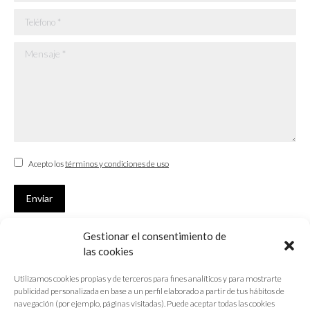
Teléfono *
Mensaje *
Acepto los
términos y condiciones de uso
Enviar
Gestionar el consentimiento de
SUSCRÍBETE
las cookies
Si no eres Colegiado y deseas recibir las noticias sobre las actividades
Utilizamos cookies propias y de terceros para fines analíticos y para mostrarte
que desarrolla el Colegio de Arquitectos de Cádiz
publicidad personalizada en base a un perfil elaborado a partir de tus hábitos de
navegación (por ejemplo, páginas visitadas). Puede aceptar todas las cookies
Nombre *