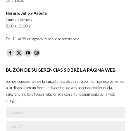
16 a 18.30h
Horario Julio y Agosto
Lunes a Viernes
8.00 a 15.00h
Del 11 al 29 de Agosto: Modalidad teletrabajo
Facebook
X
YouTube
Instagram
page
page
page
page
BUZÓN DE SUGERENCIAS SOBRE LA PÁGINA WEB
opens
opens
opens
opens
in
in
in
in
Somos conscientes de la importancia de vuestra opinión, por eso ponemos
new
new
new
new
a tu disposición un formulario destinado a exponer cualquier queja,
sugerencia o felicitación relacionada con el funcionamiento de la web
window
window
window
window
colegial.
Nombre *
E-mail *