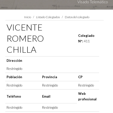
Visado Telemático
Estás aquí:
Inicio
Listado Colegiados
Datos del colegiado
VICENTE
ROMERO
Colegiado
Nº:
411
CHILLA
Dirección
Restringido
Población
Provincia
CP
Restringido
Restringido
Restringido
Web
Teléfono
Email
profesional
Restringido
Restringido