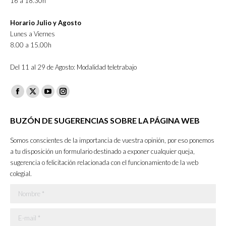
16 a 18.30h
Horario Julio y Agosto
Lunes a Viernes
8.00 a 15.00h
Del 11 al 29 de Agosto: Modalidad teletrabajo
Facebook
X
YouTube
Instagram
page
page
page
page
BUZÓN DE SUGERENCIAS SOBRE LA PÁGINA WEB
opens
opens
opens
opens
in
in
in
in
Somos conscientes de la importancia de vuestra opinión, por eso ponemos
new
new
new
new
a tu disposición un formulario destinado a exponer cualquier queja,
sugerencia o felicitación relacionada con el funcionamiento de la web
window
window
window
window
colegial.
Nombre *
E-mail *