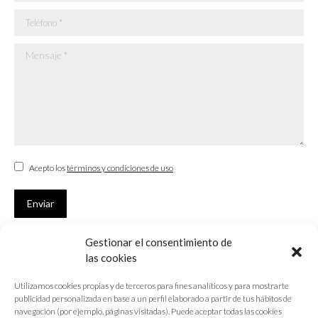
Teléfono *
Mensaje *
Acepto los
términos y condiciones de uso
Enviar
Gestionar el consentimiento de
SUSCRÍBETE
las cookies
Si no eres Colegiado y deseas recibir las noticias sobre las actividades
Utilizamos cookies propias y de terceros para fines analíticos y para mostrarte
que desarrolla el Colegio de Arquitectos de Cádiz
publicidad personalizada en base a un perfil elaborado a partir de tus hábitos de
navegación (por ejemplo, páginas visitadas). Puede aceptar todas las cookies
Nombre *