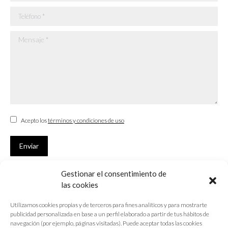
Teléfono *
Mensaje *
Acepto los
términos y condiciones de uso
Enviar
Gestionar el consentimiento de
SUSCRÍBETE
las cookies
Si no eres Colegiado y deseas recibir las noticias sobre las actividades
Utilizamos cookies propias y de terceros para fines analíticos y para mostrarte
que desarrolla el Colegio de Arquitectos de Cádiz
publicidad personalizada en base a un perfil elaborado a partir de tus hábitos de
navegación (por ejemplo, páginas visitadas). Puede aceptar todas las cookies
Nombre *