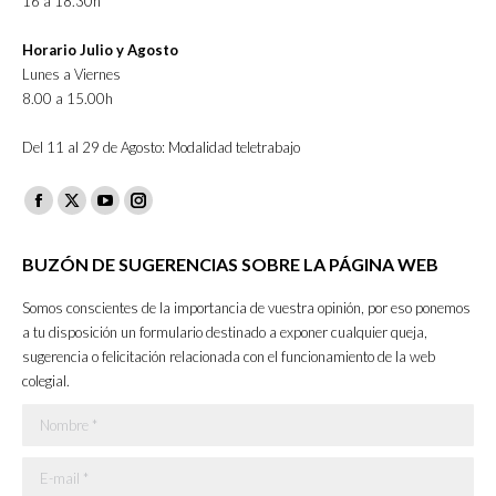
16 a 18.30h
Horario Julio y Agosto
Lunes a Viernes
8.00 a 15.00h
Del 11 al 29 de Agosto: Modalidad teletrabajo
Facebook
X
YouTube
Instagram
page
page
page
page
BUZÓN DE SUGERENCIAS SOBRE LA PÁGINA WEB
opens
opens
opens
opens
in
in
in
in
Somos conscientes de la importancia de vuestra opinión, por eso ponemos
new
new
new
new
a tu disposición un formulario destinado a exponer cualquier queja,
sugerencia o felicitación relacionada con el funcionamiento de la web
window
window
window
window
colegial.
Nombre *
E-mail *