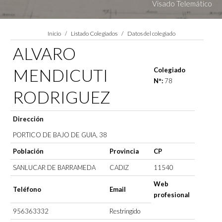
Visado Telemático
Estás aquí:
Inicio
Listado Colegiados
Datos del colegiado
ALVARO
MENDICUTI
Colegiado
Nº:
78
RODRIGUEZ
Dirección
PORTICO DE BAJO DE GUIA, 38
Población
Provincia
CP
SANLUCAR DE BARRAMEDA
CADIZ
11540
Web
Teléfono
Email
profesional
956363332
Restringido