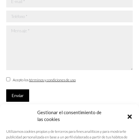
Teléfono *
Mensaje *
Acepto los
términos y condiciones de uso
Enviar
Gestionar el consentimiento de
SUSCRÍBETE
las cookies
Si no eres Colegiado y deseas recibir las noticias sobre las actividades
Utilizamos cookies propias y de terceros para fines analíticos y para mostrarte
que desarrolla el Colegio de Arquitectos de Cádiz
publicidad personalizada en base a un perfil elaborado a partir de tus hábitos de