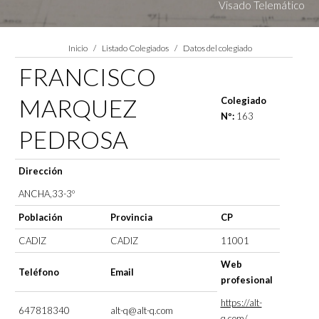
Visado Telemático
Estás aquí:
Inicio
Listado Colegiados
Datos del colegiado
FRANCISCO
MARQUEZ
Colegiado
Nº:
163
PEDROSA
Dirección
ANCHA,33-3º
Población
Provincia
CP
CADIZ
CADIZ
11001
Web
Teléfono
Email
profesional
https://alt-
647818340
alt-q@alt-q.com
q.com/