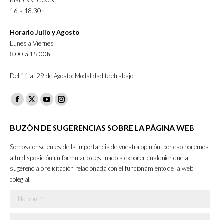
Martes y Jueves
16 a 18.30h
Horario Julio y Agosto
Lunes a Viernes
8.00 a 15.00h
Del 11 al 29 de Agosto: Modalidad teletrabajo
Facebook
X
YouTube
Instagram
page
page
page
page
BUZÓN DE SUGERENCIAS SOBRE LA PÁGINA WEB
opens
opens
opens
opens
in
in
in
in
Somos conscientes de la importancia de vuestra opinión, por eso ponemos
new
new
new
new
a tu disposición un formulario destinado a exponer cualquier queja,
sugerencia o felicitación relacionada con el funcionamiento de la web
window
window
window
window
colegial.
Nombre *
E-mail *