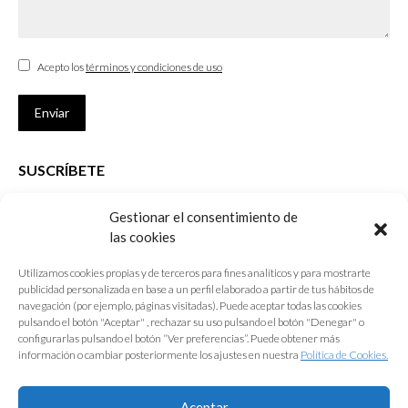
Acepto los
términos y condiciones de uso
Enviar
SUSCRÍBETE
Si no eres Colegiado y deseas recibir las noticias sobre las actividades
Gestionar el consentimiento de
que desarrolla el Colegio de Arquitectos de Cádiz
las cookies
Nombre *
Utilizamos cookies propias y de terceros para fines analíticos y para mostrarte
publicidad personalizada en base a un perfil elaborado a partir de tus hábitos de
E-mail *
navegación (por ejemplo, páginas visitadas). Puede aceptar todas las cookies
pulsando el botón "Aceptar" , rechazar su uso pulsando el botón "Denegar" o
configurarlas pulsando el botón “Ver preferencias”. Puede obtener más
Acepto los
términos y condiciones de uso
información o cambiar posteriormente los ajustes en nuestra
Política de Cookies.
Enviar
Aceptar