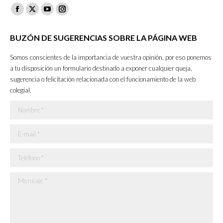
Facebook
X
YouTube
Instagram
page
page
page
page
BUZÓN DE SUGERENCIAS SOBRE LA PÁGINA WEB
opens
opens
opens
opens
in
in
in
in
Somos conscientes de la importancia de vuestra opinión, por eso ponemos
new
new
new
new
a tu disposición un formulario destinado a exponer cualquier queja,
sugerencia o felicitación relacionada con el funcionamiento de la web
window
window
window
window
colegial.
Nombre *
E-mail *
Teléfono *
Mensaje *