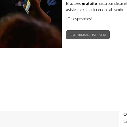
El acto es
gratuito
hasta completar el
asistencia con anterioridad al evento.
¡Os esperamos!
CONFIRMAR ASISTENCIA
C
C