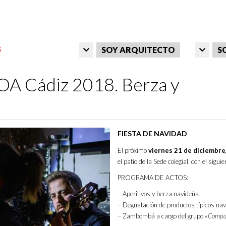
SOY ARQUITECTO
S
 Cádiz 2018. Berza y
FIESTA DE NAVIDAD
El próximo
viernes 21 de diciembre,
el patio de la Sede colegial, con el siguie
PROGRAMA DE ACTOS:
– Aperitivos y berza navideña.
– Degustación de productos típicos nav
– Zambombá a cargo del grupo «
Compan