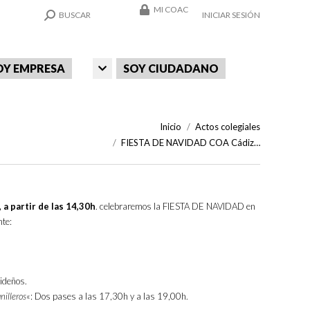
MI COAC
SEARCH:
BUSCAR
INICIAR SESIÓN
OY EMPRESA
SOY CIUDADANO
Estás aquí:
Inicio
Actos colegiales
FIESTA DE NAVIDAD COA Cádiz…
 a partir de las 14,30h
. celebraremos la FIESTA DE NAVIDAD en
nte:
ideños.
illeros
«: Dos pases a las 17,30h y a las 19,00h.