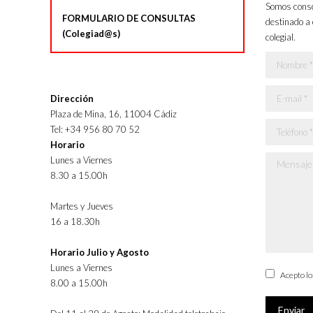
Somos consci
FORMULARIO DE CONSULTAS
destinado a 
(Colegiad@s)
colegial.
Nombre *
E-mail *
Dirección
Plaza de Mina, 16, 11004 Cádiz
Teléfono *
Tel: +34 956 80 70 52
Horario
Lunes a Viernes
Mensaje *
8.30 a 15.00h
Martes y Jueves
16 a 18.30h
Horario Julio y Agosto
Lunes a Viernes
Acepto l
8.00 a 15.00h
Enviar