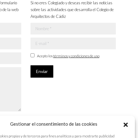
formulario
Si no eres Colegiado y deseas recibir las noticias
o de la web
sobre las actividades que desarrolla el Colegio de
Arquitectos de Cádiz
Nombre *
E-mail *
Acepto los
términos y condiciones de uso
Enviar
Gestionar el consentimiento de las cookies
okies propias y de terceros para fines analíticos y para mostrarte publicidad