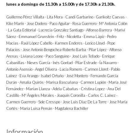
lunes a domingo de 11.30h a 15.00h y de 17.30h a 21.30h.
Guillermo Pérez Villalta · Lita Mora · Candi Garbarino · Garikoitz Cuevas ·
Kike Marín · Jose Dodero · Paco Aguilar · Rosa Guerrero · Mª Antonia Colón
· La Gata Editorial · Lucrecia González Santiago · Alfonso Barrera · Mariví
Sáenz · Emmanuel Grunstein · Fritz · Nicoletta · Emma Lápiz · Pedro
Macías · Raúl López Cabello · Karmen Enderes · Leeico Lloyd · Pepe
Palacios · Jose Antonio Bengochea-Roberto Barba · Pilar López · Alfonso
Arenas · Liviana Leone · Paco Sanguino · José Luis Tellado · Enrique
Cabanillas · Nieves García · Inés Gontad · Pilar Estrade · Ía Navarro ·
Antonio Asensio · Angel Olivera · Lucía Romero · Carmen Lloret · Pablo
Laínez · Eva Arango · Isabel Ortuño · José Montero · Fernando García
Durán · Amalia Quirós · Marisa Bascuñana · Carmen Lupión · María José
Fernández · Marian Llanza · Adela Cabañas · Cristina Lopez · Ana Del
Castillo · Mª Ángeles Morales · Joaquín Coronilla · Carlos C. Laínez ·
Carmen Guerrero · Sole Cresspo · Jose Luis Díaz De La Torre · Jose María
Cortés · Maria Luisa Pemán · Magdalena Bachiller
Información