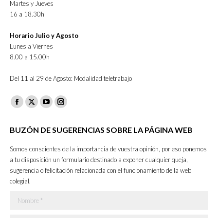
Martes y Jueves
16 a 18.30h
Horario Julio y Agosto
Lunes a Viernes
8.00 a 15.00h
Del 11 al 29 de Agosto: Modalidad teletrabajo
Facebook
X
YouTube
Instagram
page
page
page
page
BUZÓN DE SUGERENCIAS SOBRE LA PÁGINA WEB
opens
opens
opens
opens
in
in
in
in
Somos conscientes de la importancia de vuestra opinión, por eso ponemos
new
new
new
new
a tu disposición un formulario destinado a exponer cualquier queja,
sugerencia o felicitación relacionada con el funcionamiento de la web
window
window
window
window
colegial.
Nombre *