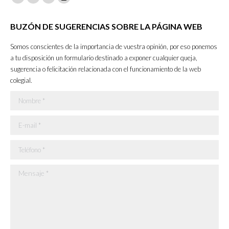
Facebook
X
YouTube
Instagram
page
page
page
page
BUZÓN DE SUGERENCIAS SOBRE LA PÁGINA WEB
opens
opens
opens
opens
in
in
in
in
Somos conscientes de la importancia de vuestra opinión, por eso ponemos
new
new
new
new
a tu disposición un formulario destinado a exponer cualquier queja,
sugerencia o felicitación relacionada con el funcionamiento de la web
window
window
window
window
colegial.
Nombre *
E-mail *
Teléfono *
Mensaje *