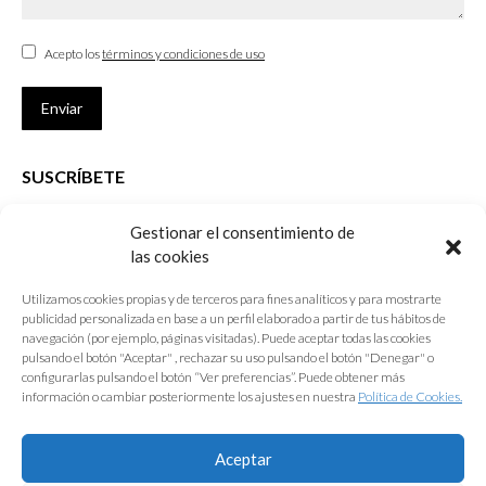
Acepto los
términos y condiciones de uso
Enviar
SUSCRÍBETE
Si no eres Colegiado y deseas recibir las noticias sobre las actividades
Gestionar el consentimiento de
que desarrolla el Colegio de Arquitectos de Cádiz
las cookies
Nombre *
Utilizamos cookies propias y de terceros para fines analíticos y para mostrarte
publicidad personalizada en base a un perfil elaborado a partir de tus hábitos de
E-mail *
navegación (por ejemplo, páginas visitadas). Puede aceptar todas las cookies
pulsando el botón "Aceptar" , rechazar su uso pulsando el botón "Denegar" o
configurarlas pulsando el botón “Ver preferencias”. Puede obtener más
Acepto los
términos y condiciones de uso
información o cambiar posteriormente los ajustes en nuestra
Política de Cookies.
Enviar
Aceptar