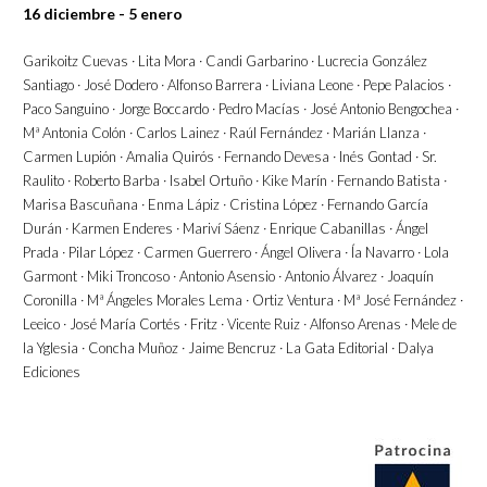
16 diciembre - 5 enero
Garikoitz Cuevas · Lita Mora · Candi Garbarino · Lucrecia González
Santiago · José Dodero · Alfonso Barrera · Liviana Leone · Pepe Palacios ·
Paco Sanguino · Jorge Boccardo · Pedro Macías · José Antonio Bengochea ·
Mª Antonia Colón · Carlos Lainez · Raúl Fernández · Marián Llanza ·
Carmen Lupión · Amalia Quirós · Fernando Devesa · Inés Gontad · Sr.
Raulito · Roberto Barba · Isabel Ortuño · Kike Marín · Fernando Batista ·
Marisa Bascuñana · Enma Lápiz · Cristina López · Fernando García
Durán · Karmen Enderes · Mariví Sáenz · Enrique Cabanillas · Ángel
Prada · Pilar López · Carmen Guerrero · Ángel Olivera · Ía Navarro · Lola
Garmont · Miki Troncoso · Antonio Asensio · Antonio Álvarez · Joaquín
Coronilla · Mª Ángeles Morales Lema · Ortiz Ventura · Mª José Fernández ·
Leeico · José María Cortés · Fritz · Vicente Ruiz · Alfonso Arenas · Mele de
la Yglesia · Concha Muñoz · Jaime Bencruz · La Gata Editorial · Dalya
Ediciones