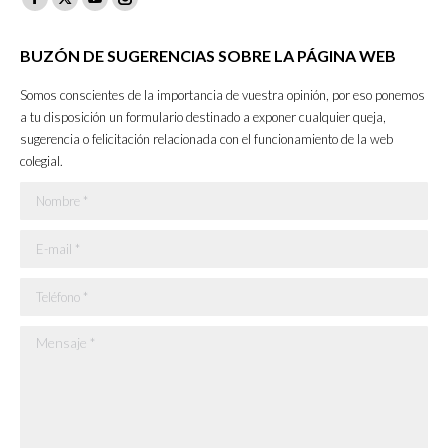
Facebook
X
YouTube
Instagram
page
page
page
page
BUZÓN DE SUGERENCIAS SOBRE LA PÁGINA WEB
opens
opens
opens
opens
in
in
in
in
Somos conscientes de la importancia de vuestra opinión, por eso ponemos
new
new
new
new
a tu disposición un formulario destinado a exponer cualquier queja,
sugerencia o felicitación relacionada con el funcionamiento de la web
window
window
window
window
colegial.
Nombre *
E-mail *
Teléfono *
Mensaje *