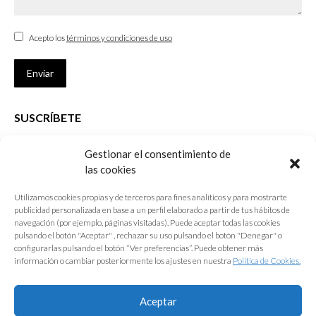
Acepto los
términos y condiciones de uso
Enviar
SUSCRÍBETE
Si no eres Colegiado y deseas recibir las noticias sobre las actividades
Gestionar el consentimiento de
que desarrolla el Colegio de Arquitectos de Cádiz
las cookies
Nombre *
Utilizamos cookies propias y de terceros para fines analíticos y para mostrarte
publicidad personalizada en base a un perfil elaborado a partir de tus hábitos de
E-mail *
navegación (por ejemplo, páginas visitadas). Puede aceptar todas las cookies
pulsando el botón "Aceptar" , rechazar su uso pulsando el botón "Denegar" o
configurarlas pulsando el botón “Ver preferencias”. Puede obtener más
Acepto los
términos y condiciones de uso
información o cambiar posteriormente los ajustes en nuestra
Política de Cookies.
Enviar
Aceptar