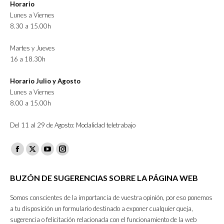
Horario
Lunes a Viernes
8.30 a 15.00h
Martes y Jueves
16 a 18.30h
Horario Julio y Agosto
Lunes a Viernes
8.00 a 15.00h
Del 11 al 29 de Agosto: Modalidad teletrabajo
Facebook
X
YouTube
Instagram
page
page
page
page
BUZÓN DE SUGERENCIAS SOBRE LA PÁGINA WEB
opens
opens
opens
opens
in
in
in
in
Somos conscientes de la importancia de vuestra opinión, por eso ponemos
new
new
new
new
a tu disposición un formulario destinado a exponer cualquier queja,
sugerencia o felicitación relacionada con el funcionamiento de la web
window
window
window
window