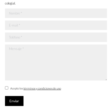
colegial.
Nombre *
E-mail *
Teléfono *
Mensaje *
Acepto los
términos y condiciones de uso
Enviar