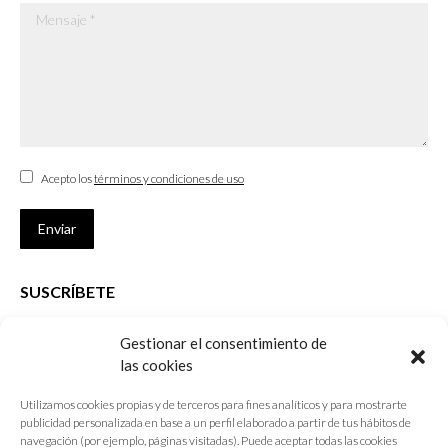
Mensaje *
Acepto los
términos y condiciones de uso
Enviar
SUSCRÍBETE
Si no eres Colegiado y deseas recibir las noticias sobre las actividades
Gestionar el consentimiento de
que desarrolla el Colegio de Arquitectos de Cádiz
las cookies
Nombre *
Utilizamos cookies propias y de terceros para fines analíticos y para mostrarte
publicidad personalizada en base a un perfil elaborado a partir de tus hábitos de
E-mail *
navegación (por ejemplo, páginas visitadas). Puede aceptar todas las cookies