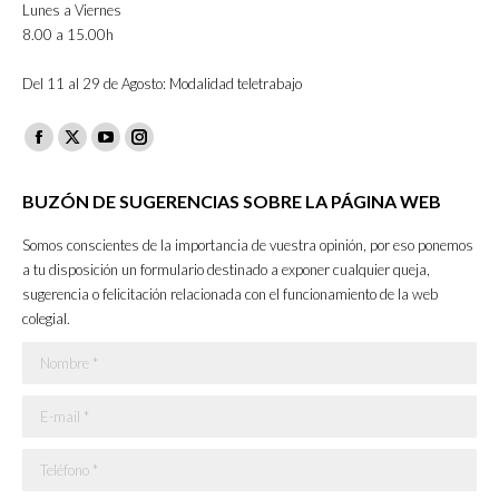
Lunes a Viernes
8.00 a 15.00h
Del 11 al 29 de Agosto: Modalidad teletrabajo
Facebook
X
YouTube
Instagram
page
page
page
page
BUZÓN DE SUGERENCIAS SOBRE LA PÁGINA WEB
opens
opens
opens
opens
in
in
in
in
Somos conscientes de la importancia de vuestra opinión, por eso ponemos
new
new
new
new
a tu disposición un formulario destinado a exponer cualquier queja,
sugerencia o felicitación relacionada con el funcionamiento de la web
window
window
window
window
colegial.
Nombre *
E-mail *
Teléfono *