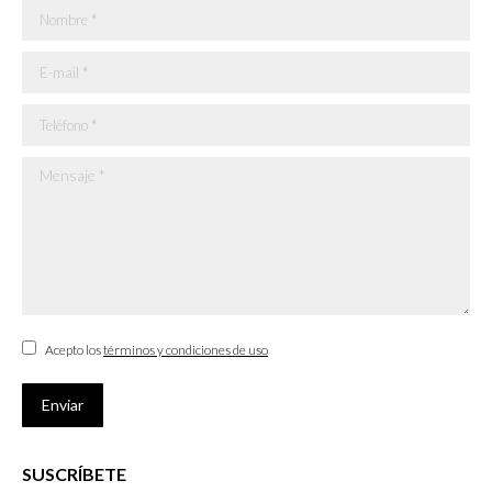
Nombre *
E-mail *
Teléfono *
Mensaje *
Acepto los
términos y condiciones de uso
Enviar
SUSCRÍBETE