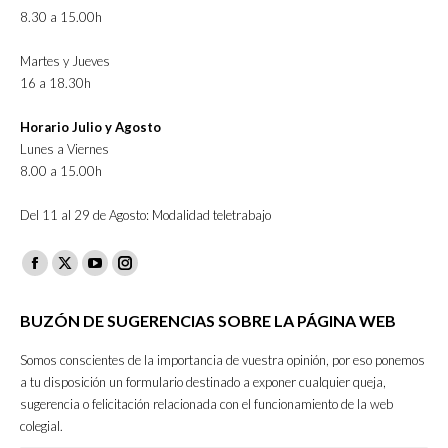
8.30 a 15.00h
Martes y Jueves
16 a 18.30h
Horario Julio y Agosto
Lunes a Viernes
8.00 a 15.00h
Del 11 al 29 de Agosto: Modalidad teletrabajo
Facebook
X
YouTube
Instagram
page
page
page
page
BUZÓN DE SUGERENCIAS SOBRE LA PÁGINA WEB
opens
opens
opens
opens
in
in
in
in
Somos conscientes de la importancia de vuestra opinión, por eso ponemos
new
new
new
new
a tu disposición un formulario destinado a exponer cualquier queja,
sugerencia o felicitación relacionada con el funcionamiento de la web
window
window
window
window
colegial.