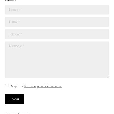
Nombre *
E-mail *
Teléfono *
Mensaje *
Acepto los
términos y condiciones de uso
Enviar