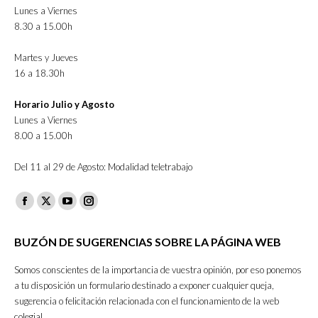
Lunes a Viernes
8.30 a 15.00h
Martes y Jueves
16 a 18.30h
Horario Julio y Agosto
Lunes a Viernes
8.00 a 15.00h
Del 11 al 29 de Agosto: Modalidad teletrabajo
Facebook
X
YouTube
Instagram
page
page
page
page
BUZÓN DE SUGERENCIAS SOBRE LA PÁGINA WEB
opens
opens
opens
opens
in
in
in
in
Somos conscientes de la importancia de vuestra opinión, por eso ponemos
new
new
new
new
a tu disposición un formulario destinado a exponer cualquier queja,
sugerencia o felicitación relacionada con el funcionamiento de la web
window
window
window
window
colegial.