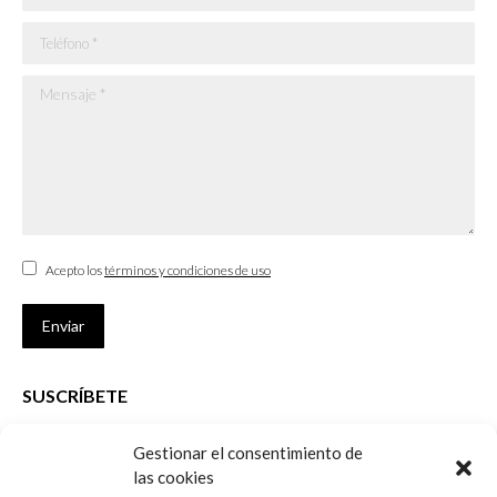
Teléfono *
Mensaje *
Acepto los
términos y condiciones de uso
Enviar
SUSCRÍBETE
Si no eres Colegiado y deseas recibir las noticias sobre las actividades
Gestionar el consentimiento de
que desarrolla el Colegio de Arquitectos de Cádiz
las cookies