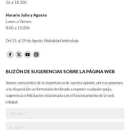
16 a 18.30h
Horario Julio y Agosto
Lunes a Viernes
8.00 a 15.00h
Del 11 al 29 de Agosto: Modalidad teletrabajo
Facebook
X
YouTube
Instagram
page
page
page
page
BUZÓN DE SUGERENCIAS SOBRE LA PÁGINA WEB
opens
opens
opens
opens
in
in
in
in
Somos conscientes de la importancia de vuestra opinión, por eso ponemos
new
new
new
new
a tu disposición un formulario destinado a exponer cualquier queja,
sugerencia o felicitación relacionada con el funcionamiento de la web
window
window
window
window
colegial.
Nombre *
E-mail *