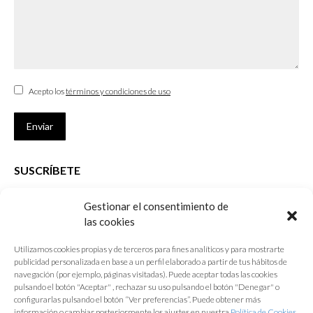
Acepto los
términos y condiciones de uso
Enviar
SUSCRÍBETE
Si no eres Colegiado y deseas recibir las noticias sobre las actividades
Gestionar el consentimiento de
que desarrolla el Colegio de Arquitectos de Cádiz
las cookies
Nombre *
Utilizamos cookies propias y de terceros para fines analíticos y para mostrarte
publicidad personalizada en base a un perfil elaborado a partir de tus hábitos de
E-mail *
navegación (por ejemplo, páginas visitadas). Puede aceptar todas las cookies
pulsando el botón "Aceptar" , rechazar su uso pulsando el botón "Denegar" o
configurarlas pulsando el botón “Ver preferencias”. Puede obtener más
Acepto los
términos y condiciones de uso
información o cambiar posteriormente los ajustes en nuestra
Política de Cookies.