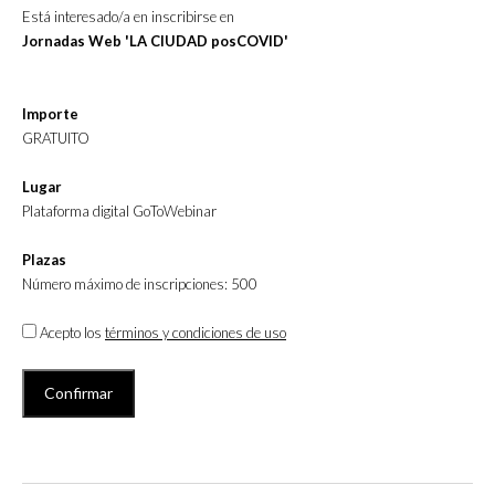
Está interesado/a en inscribirse en
Jornadas Web 'LA CIUDAD posCOVID'
Importe
GRATUITO
Lugar
Plataforma digital GoToWebinar
Plazas
Número máximo de inscripciones: 500
Acepto los
términos y condiciones de uso