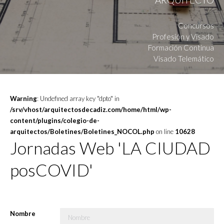
Concursos
Profesión y Visado
Formación Continua
Visado Telemático
Warning
: Undefined array key "dpto" in
/srv/vhost/arquitectosdecadiz.com/home/html/wp-
content/plugins/colegio-de-
arquitectos/Boletines/Boletines_NOCOL.php
on line
10628
Jornadas Web 'LA CIUDAD
posCOVID'
Nombre