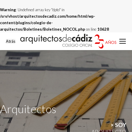
Warning
: Undefined array key "dpto" in
/srv/vhost/arquitectosdecadiz.com/home/html/wp-
content/plugins/colegio-de-
arquitectos/Boletines/Boletines_NOCOL.php
on line
10628
Arquitectos
> SOY
ARQUITECTO