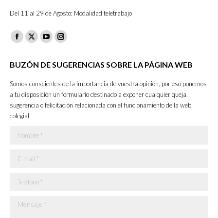
Del 11 al 29 de Agosto: Modalidad teletrabajo
Facebook
X
YouTube
Instagram
page
page
page
page
BUZÓN DE SUGERENCIAS SOBRE LA PÁGINA WEB
opens
opens
opens
opens
in
in
in
in
Somos conscientes de la importancia de vuestra opinión, por eso ponemos
new
new
new
new
a tu disposición un formulario destinado a exponer cualquier queja,
sugerencia o felicitación relacionada con el funcionamiento de la web
window
window
window
window
colegial.
Nombre *
E-mail *
Teléfono *
Mensaje *