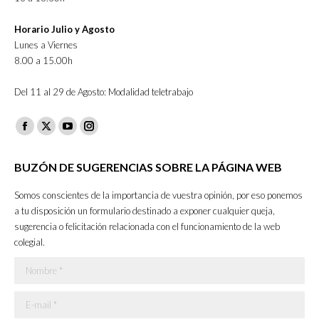
Horario Julio y Agosto
Lunes a Viernes
8.00 a 15.00h
Del 11 al 29 de Agosto: Modalidad teletrabajo
Facebook
X
YouTube
Instagram
page
page
page
page
BUZÓN DE SUGERENCIAS SOBRE LA PÁGINA WEB
opens
opens
opens
opens
in
in
in
in
Somos conscientes de la importancia de vuestra opinión, por eso ponemos
new
new
new
new
a tu disposición un formulario destinado a exponer cualquier queja,
sugerencia o felicitación relacionada con el funcionamiento de la web
window
window
window
window
colegial.
Nombre *
E-mail *