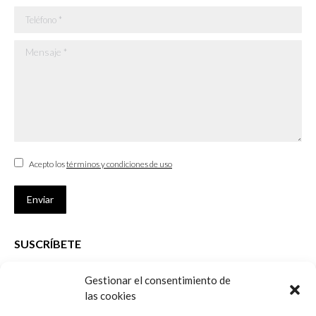
Teléfono *
Mensaje *
Acepto los
términos y condiciones de uso
Enviar
SUSCRÍBETE
Si no eres Colegiado y deseas recibir las noticias sobre las actividades
Gestionar el consentimiento de
que desarrolla el Colegio de Arquitectos de Cádiz
las cookies
Nombre *