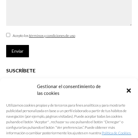
Acepto los
términos y condiciones de uso
Enviar
SUSCRÍBETE
Si no eres Colegiado y deseas recibir las noticias sobre las actividades
Gestionar el consentimiento de
que desarrolla el Colegio de Arquitectos de Cádiz
las cookies
Nombre *
Utilizamos cookies propias y de terceros para fines analíticos y para mostrarte
publicidad personalizada en base a un perfil elaborado a partir de tus hábitos de
E-mail *
navegación (por ejemplo, páginas visitadas). Puede aceptar todas las cookies
pulsando el botón "Aceptar" , rechazar su uso pulsando el botón "Denegar" o
configurarlas pulsando el botón “Ver preferencias”. Puede obtener más
Acepto los
términos y condiciones de uso
información o cambiar posteriormente los ajustes en nuestra
Política de Cookies.