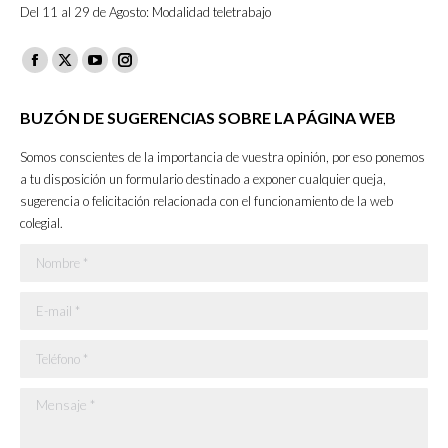
Del 11 al 29 de Agosto: Modalidad teletrabajo
Facebook
X
YouTube
Instagram
page
page
page
page
BUZÓN DE SUGERENCIAS SOBRE LA PÁGINA WEB
opens
opens
opens
opens
in
in
in
in
Somos conscientes de la importancia de vuestra opinión, por eso ponemos
new
new
new
new
a tu disposición un formulario destinado a exponer cualquier queja,
sugerencia o felicitación relacionada con el funcionamiento de la web
window
window
window
window
colegial.
Nombre *
E-mail *
Teléfono *
Mensaje *