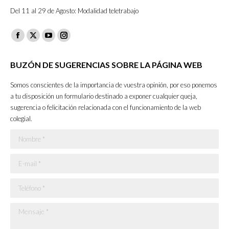
Del 11 al 29 de Agosto: Modalidad teletrabajo
Facebook
X
YouTube
Instagram
page
page
page
page
BUZÓN DE SUGERENCIAS SOBRE LA PÁGINA WEB
opens
opens
opens
opens
in
in
in
in
Somos conscientes de la importancia de vuestra opinión, por eso ponemos
new
new
new
new
a tu disposición un formulario destinado a exponer cualquier queja,
sugerencia o felicitación relacionada con el funcionamiento de la web
window
window
window
window
colegial.
Nombre *
E-mail *
Teléfono *
Mensaje *