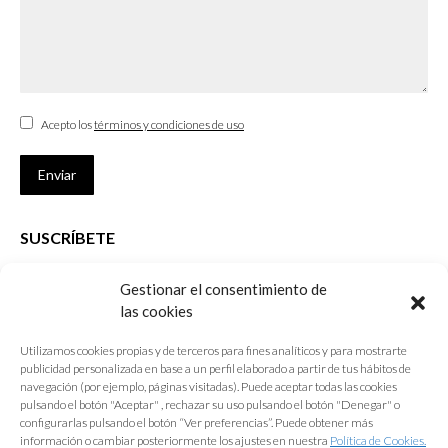
Acepto los
términos y condiciones de uso
Enviar
SUSCRÍBETE
Si no eres Colegiado y deseas recibir las noticias sobre las actividades
Gestionar el consentimiento de
que desarrolla el Colegio de Arquitectos de Cádiz
las cookies
Nombre *
Utilizamos cookies propias y de terceros para fines analíticos y para mostrarte
publicidad personalizada en base a un perfil elaborado a partir de tus hábitos de
E-mail *
navegación (por ejemplo, páginas visitadas). Puede aceptar todas las cookies
pulsando el botón "Aceptar" , rechazar su uso pulsando el botón "Denegar" o
configurarlas pulsando el botón “Ver preferencias”. Puede obtener más
Acepto los
términos y condiciones de uso
información o cambiar posteriormente los ajustes en nuestra
Política de Cookies.