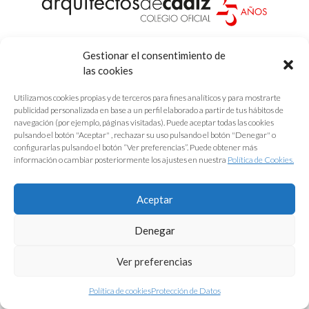
Protección de Datos
|
Aviso Legal
|
Política de Cookies
Gestionar el consentimiento de
las cookies
Utilizamos cookies propias y de terceros para fines analíticos y para mostrarte
publicidad personalizada en base a un perfil elaborado a partir de tus hábitos de
navegación (por ejemplo, páginas visitadas). Puede aceptar todas las cookies
pulsando el botón "Aceptar" , rechazar su uso pulsando el botón "Denegar" o
configurarlas pulsando el botón “Ver preferencias”. Puede obtener más
información o cambiar posteriormente los ajustes en nuestra
Política de Cookies.
Aceptar
Denegar
Ver preferencias
Política de cookies
Protección de Datos