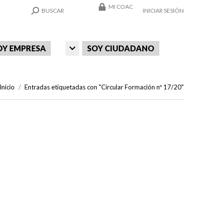
MI COAC
SEARCH:
BUSCAR
INICIAR SESIÓN
OY EMPRESA
SOY CIUDADANO
Estás aquí:
Inicio
Entradas etiquetadas con "Circular Formación nº 17/20"