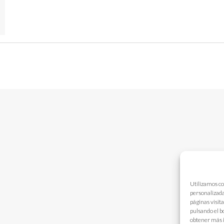
Utilizamos co
personalizada
páginas visit
pulsando el b
obtener más 