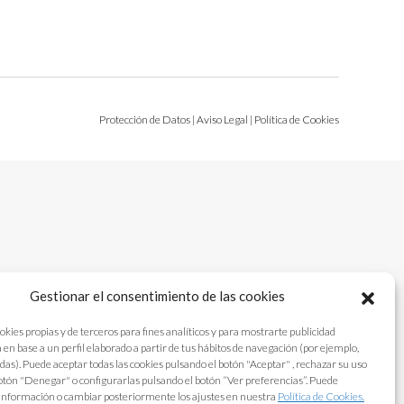
Protección de Datos
|
Aviso Legal
|
Política de Cookies
Gestionar el consentimiento de las cookies
okies propias y de terceros para fines analíticos y para mostrarte publicidad
 en base a un perfil elaborado a partir de tus hábitos de navegación (por ejemplo,
adas). Puede aceptar todas las cookies pulsando el botón "Aceptar" , rechazar su uso
otón "Denegar" o configurarlas pulsando el botón “Ver preferencias”. Puede
información o cambiar posteriormente los ajustes en nuestra
Política de Cookies.