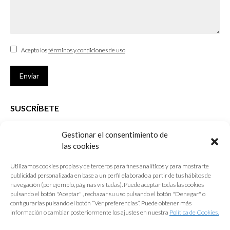
Acepto los
términos y condiciones de uso
Enviar
SUSCRÍBETE
Si no eres Colegiado y deseas recibir las noticias sobre las actividades
Gestionar el consentimiento de
que desarrolla el Colegio de Arquitectos de Cádiz
las cookies
Nombre *
Utilizamos cookies propias y de terceros para fines analíticos y para mostrarte
publicidad personalizada en base a un perfil elaborado a partir de tus hábitos de
E-mail *
navegación (por ejemplo, páginas visitadas). Puede aceptar todas las cookies
pulsando el botón "Aceptar" , rechazar su uso pulsando el botón "Denegar" o
configurarlas pulsando el botón “Ver preferencias”. Puede obtener más
Acepto los
términos y condiciones de uso
información o cambiar posteriormente los ajustes en nuestra
Política de Cookies.