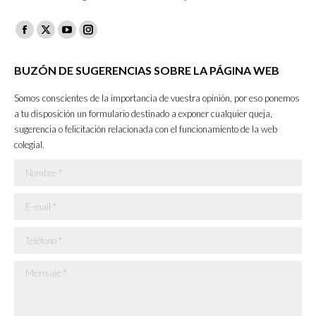
Facebook
X
YouTube
Instagram
page
page
page
page
BUZÓN DE SUGERENCIAS SOBRE LA PÁGINA WEB
opens
opens
opens
opens
in
in
in
in
Somos conscientes de la importancia de vuestra opinión, por eso ponemos
new
new
new
new
a tu disposición un formulario destinado a exponer cualquier queja,
sugerencia o felicitación relacionada con el funcionamiento de la web
window
window
window
window
colegial.
Nombre *
E-mail *
Teléfono *
Mensaje *