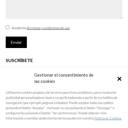
Acepto los
términos y condiciones de uso
Enviar
SUSCRÍBETE
Si no eres Colegiado y deseas recibir las noticias sobre las actividades
Gestionar el consentimiento de
que desarrolla el Colegio de Arquitectos de Cádiz
las cookies
Nombre *
Utilizamos cookies propias y de terceros para fines analíticos y para mostrarte
publicidad personalizada en base a un perfil elaborado a partir de tus hábitos de
E-mail *
navegación (por ejemplo, páginas visitadas). Puede aceptar todas las cookies
pulsando el botón "Aceptar" , rechazar su uso pulsando el botón "Denegar" o
configurarlas pulsando el botón “Ver preferencias”. Puede obtener más
Acepto los
términos y condiciones de uso
información o cambiar posteriormente los ajustes en nuestra
Política de Cookies.