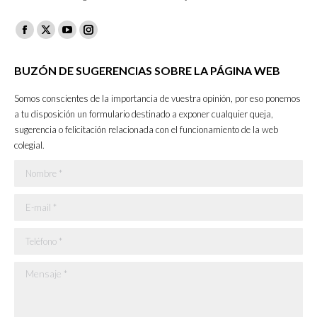
Facebook
X
YouTube
Instagram
page
page
page
page
BUZÓN DE SUGERENCIAS SOBRE LA PÁGINA WEB
opens
opens
opens
opens
in
in
in
in
Somos conscientes de la importancia de vuestra opinión, por eso ponemos
new
new
new
new
a tu disposición un formulario destinado a exponer cualquier queja,
sugerencia o felicitación relacionada con el funcionamiento de la web
window
window
window
window
colegial.
Nombre *
E-mail *
Teléfono *
Mensaje *