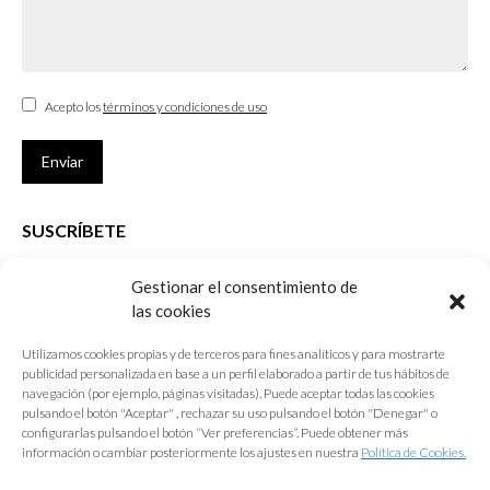
Acepto los
términos y condiciones de uso
Enviar
SUSCRÍBETE
Si no eres Colegiado y deseas recibir las noticias sobre las actividades
Gestionar el consentimiento de
que desarrolla el Colegio de Arquitectos de Cádiz
las cookies
Nombre *
Utilizamos cookies propias y de terceros para fines analíticos y para mostrarte
publicidad personalizada en base a un perfil elaborado a partir de tus hábitos de
E-mail *
navegación (por ejemplo, páginas visitadas). Puede aceptar todas las cookies
pulsando el botón "Aceptar" , rechazar su uso pulsando el botón "Denegar" o
configurarlas pulsando el botón “Ver preferencias”. Puede obtener más
Acepto los
términos y condiciones de uso
información o cambiar posteriormente los ajustes en nuestra
Política de Cookies.