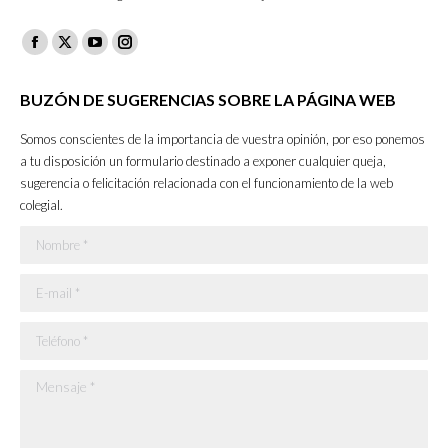
Facebook
X
YouTube
Instagram
page
page
page
page
BUZÓN DE SUGERENCIAS SOBRE LA PÁGINA WEB
opens
opens
opens
opens
in
in
in
in
Somos conscientes de la importancia de vuestra opinión, por eso ponemos
new
new
new
new
a tu disposición un formulario destinado a exponer cualquier queja,
sugerencia o felicitación relacionada con el funcionamiento de la web
window
window
window
window
colegial.
Nombre *
E-mail *
Teléfono *
Mensaje *