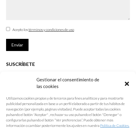
Acepto los
términos y condiciones de uso
Enviar
SUSCRÍBETE
Si no eres Colegiado y deseas recibir las noticias sobre las actividades
Gestionar el consentimiento de
que desarrolla el Colegio de Arquitectos de Cádiz
las cookies
Nombre *
Utilizamos cookies propias y de terceros para fines analíticos y para mostrarte
publicidad personalizada en base a un perfil elaborado a partir de tus hábitos de
E-mail *
navegación (por ejemplo, páginas visitadas). Puede aceptar todas las cookies
pulsando el botón "Aceptar" , rechazar su uso pulsando el botón "Denegar" o
configurarlas pulsando el botón “Ver preferencias”. Puede obtener más
Acepto los
términos y condiciones de uso
información o cambiar posteriormente los ajustes en nuestra
Política de Cookies.