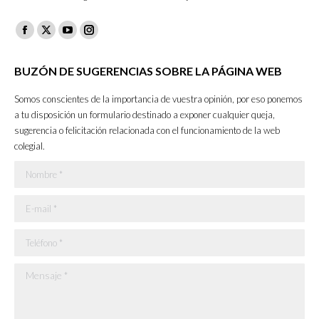
Facebook
X
YouTube
Instagram
page
page
page
page
BUZÓN DE SUGERENCIAS SOBRE LA PÁGINA WEB
opens
opens
opens
opens
in
in
in
in
Somos conscientes de la importancia de vuestra opinión, por eso ponemos
new
new
new
new
a tu disposición un formulario destinado a exponer cualquier queja,
sugerencia o felicitación relacionada con el funcionamiento de la web
window
window
window
window
colegial.
Nombre *
E-mail *
Teléfono *
Mensaje *