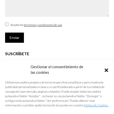
Acepto los
términos y condiciones de uso
Enviar
SUSCRÍBETE
Si no eres Colegiado y deseas recibir las noticias sobre las actividades
Gestionar el consentimiento de
que desarrolla el Colegio de Arquitectos de Cádiz
las cookies
Nombre *
Utilizamos cookies propias y de terceros para fines analíticos y para mostrarte
publicidad personalizada en base a un perfil elaborado a partir de tus hábitos de
E-mail *
navegación (por ejemplo, páginas visitadas). Puede aceptar todas las cookies
pulsando el botón "Aceptar" , rechazar su uso pulsando el botón "Denegar" o
configurarlas pulsando el botón “Ver preferencias”. Puede obtener más
Acepto los
términos y condiciones de uso
información o cambiar posteriormente los ajustes en nuestra
Política de Cookies.