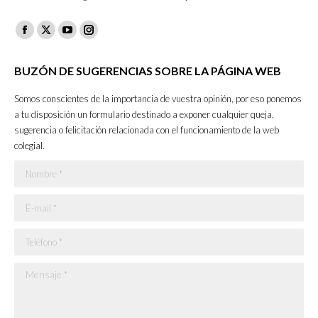
Facebook
X
YouTube
Instagram
page
page
page
page
BUZÓN DE SUGERENCIAS SOBRE LA PÁGINA WEB
opens
opens
opens
opens
in
in
in
in
Somos conscientes de la importancia de vuestra opinión, por eso ponemos
new
new
new
new
a tu disposición un formulario destinado a exponer cualquier queja,
sugerencia o felicitación relacionada con el funcionamiento de la web
window
window
window
window
colegial.
Nombre *
E-mail *
Teléfono *
Mensaje *