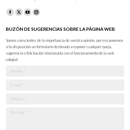
Facebook
X
YouTube
Instagram
page
page
page
page
BUZÓN DE SUGERENCIAS SOBRE LA PÁGINA WEB
opens
opens
opens
opens
in
in
in
in
Somos conscientes de la importancia de vuestra opinión, por eso ponemos
new
new
new
new
a tu disposición un formulario destinado a exponer cualquier queja,
sugerencia o felicitación relacionada con el funcionamiento de la web
window
window
window
window
colegial.
Nombre *
E-mail *
Teléfono *
Mensaje *