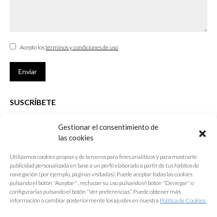
Acepto los
términos y condiciones de uso
Enviar
SUSCRÍBETE
Si no eres Colegiado y deseas recibir las noticias sobre las actividades
Gestionar el consentimiento de
que desarrolla el Colegio de Arquitectos de Cádiz
las cookies
Nombre *
Utilizamos cookies propias y de terceros para fines analíticos y para mostrarte
publicidad personalizada en base a un perfil elaborado a partir de tus hábitos de
E-mail *
navegación (por ejemplo, páginas visitadas). Puede aceptar todas las cookies
pulsando el botón "Aceptar" , rechazar su uso pulsando el botón "Denegar" o
configurarlas pulsando el botón “Ver preferencias”. Puede obtener más
Acepto los
términos y condiciones de uso
información o cambiar posteriormente los ajustes en nuestra
Política de Cookies.