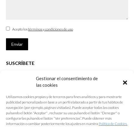
Acepto los
términos y condiciones de uso
Enviar
SUSCRÍBETE
Si no eres Colegiado y deseas recibir las noticias sobre las actividades
Gestionar el consentimiento de
que desarrolla el Colegio de Arquitectos de Cádiz
las cookies
Nombre *
Utilizamos cookies propias y de terceros para fines analíticos y para mostrarte
publicidad personalizada en base a un perfil elaborado a partir de tus hábitos de
E-mail *
navegación (por ejemplo, páginas visitadas). Puede aceptar todas las cookies
pulsando el botón "Aceptar" , rechazar su uso pulsando el botón "Denegar" o
configurarlas pulsando el botón “Ver preferencias”. Puede obtener más
Acepto los
términos y condiciones de uso
información o cambiar posteriormente los ajustes en nuestra
Política de Cookies.