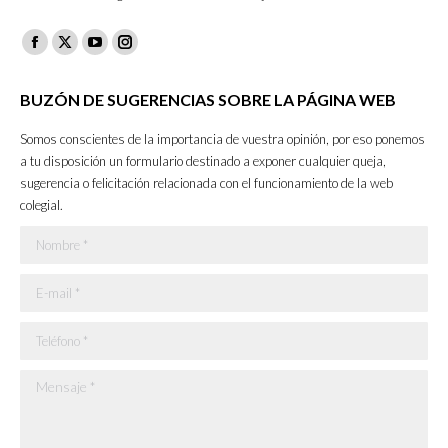
Facebook
X
YouTube
Instagram
page
page
page
page
BUZÓN DE SUGERENCIAS SOBRE LA PÁGINA WEB
opens
opens
opens
opens
in
in
in
in
Somos conscientes de la importancia de vuestra opinión, por eso ponemos
new
new
new
new
a tu disposición un formulario destinado a exponer cualquier queja,
sugerencia o felicitación relacionada con el funcionamiento de la web
window
window
window
window
colegial.
Nombre *
E-mail *
Teléfono *
Mensaje *