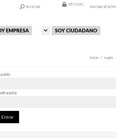
MI COAC
SEARCH:
BUSCAR
INICIAR SESIÓN
OY EMPRESA
SOY CIUDADANO
Estás aquí:
Inicio
Login
uario:
ntraseña: