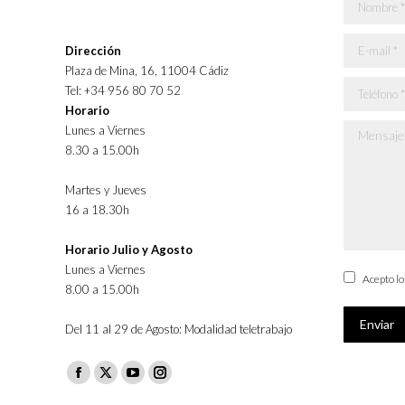
Nombre *
E-mail *
Dirección
Plaza de Mina, 16, 11004 Cádiz
Teléfono *
Tel: +34 956 80 70 52
Horario
Lunes a Viernes
Mensaje *
8.30 a 15.00h
Martes y Jueves
16 a 18.30h
Horario Julio y Agosto
Lunes a Viernes
Acepto l
8.00 a 15.00h
Enviar
Del 11 al 29 de Agosto: Modalidad teletrabajo
Facebook
X
YouTube
Instagram