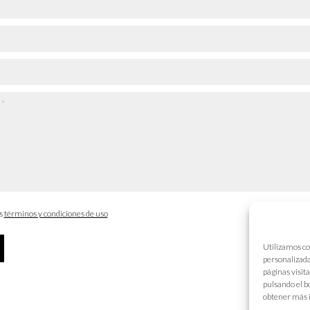
os
términos y condiciones de uso
Utilizamos co
personalizada
páginas visit
pulsando el b
obtener más 