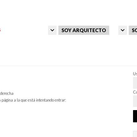
SOY ARQUITECTO
S
Us
Co
a derecha
 página a la que está intentando entrar: