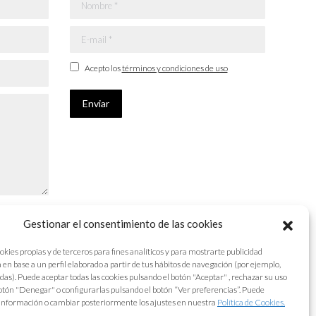
Nombre *
E-mail *
Acepto los
términos y condiciones de uso
Enviar
Gestionar el consentimiento de las cookies
okies propias y de terceros para fines analíticos y para mostrarte publicidad
 en base a un perfil elaborado a partir de tus hábitos de navegación (por ejemplo,
adas). Puede aceptar todas las cookies pulsando el botón "Aceptar" , rechazar su uso
otón "Denegar" o configurarlas pulsando el botón “Ver preferencias”. Puede
información o cambiar posteriormente los ajustes en nuestra
Política de Cookies.