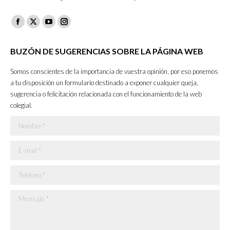
Facebook
X
YouTube
Instagram
page
page
page
page
BUZÓN DE SUGERENCIAS SOBRE LA PÁGINA WEB
opens
opens
opens
opens
in
in
in
in
Somos conscientes de la importancia de vuestra opinión, por eso ponemos
new
new
new
new
a tu disposición un formulario destinado a exponer cualquier queja,
sugerencia o felicitación relacionada con el funcionamiento de la web
window
window
window
window
colegial.
Nombre *
E-mail *
Teléfono *
Mensaje *