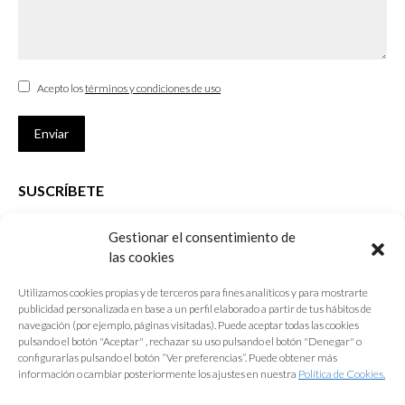
Acepto los
términos y condiciones de uso
Enviar
SUSCRÍBETE
Si no eres Colegiado y deseas recibir las noticias sobre las actividades
Gestionar el consentimiento de
que desarrolla el Colegio de Arquitectos de Cádiz
las cookies
Nombre *
Utilizamos cookies propias y de terceros para fines analíticos y para mostrarte
publicidad personalizada en base a un perfil elaborado a partir de tus hábitos de
E-mail *
navegación (por ejemplo, páginas visitadas). Puede aceptar todas las cookies
pulsando el botón "Aceptar" , rechazar su uso pulsando el botón "Denegar" o
configurarlas pulsando el botón “Ver preferencias”. Puede obtener más
Acepto los
términos y condiciones de uso
información o cambiar posteriormente los ajustes en nuestra
Política de Cookies.