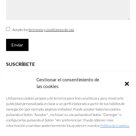
Acepto los
términos y condiciones de uso
Enviar
SUSCRÍBETE
Si no eres Colegiado y deseas recibir las noticias sobre las actividades
Gestionar el consentimiento de
que desarrolla el Colegio de Arquitectos de Cádiz
las cookies
Nombre *
Utilizamos cookies propias y de terceros para fines analíticos y para mostrarte
publicidad personalizada en base a un perfil elaborado a partir de tus hábitos de
E-mail *
navegación (por ejemplo, páginas visitadas). Puede aceptar todas las cookies
pulsando el botón "Aceptar" , rechazar su uso pulsando el botón "Denegar" o
configurarlas pulsando el botón “Ver preferencias”. Puede obtener más
Acepto los
términos y condiciones de uso
información o cambiar posteriormente los ajustes en nuestra
Política de Cookies.