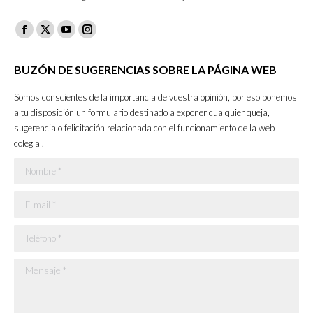
Facebook
X
YouTube
Instagram
page
page
page
page
BUZÓN DE SUGERENCIAS SOBRE LA PÁGINA WEB
opens
opens
opens
opens
in
in
in
in
Somos conscientes de la importancia de vuestra opinión, por eso ponemos
new
new
new
new
a tu disposición un formulario destinado a exponer cualquier queja,
sugerencia o felicitación relacionada con el funcionamiento de la web
window
window
window
window
colegial.
Nombre *
E-mail *
Teléfono *
Mensaje *