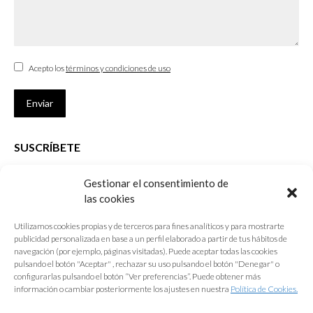
Acepto los
términos y condiciones de uso
Enviar
SUSCRÍBETE
Si no eres Colegiado y deseas recibir las noticias sobre las actividades
Gestionar el consentimiento de
que desarrolla el Colegio de Arquitectos de Cádiz
las cookies
Nombre *
Utilizamos cookies propias y de terceros para fines analíticos y para mostrarte
publicidad personalizada en base a un perfil elaborado a partir de tus hábitos de
E-mail *
navegación (por ejemplo, páginas visitadas). Puede aceptar todas las cookies
pulsando el botón "Aceptar" , rechazar su uso pulsando el botón "Denegar" o
configurarlas pulsando el botón “Ver preferencias”. Puede obtener más
Acepto los
términos y condiciones de uso
información o cambiar posteriormente los ajustes en nuestra
Política de Cookies.