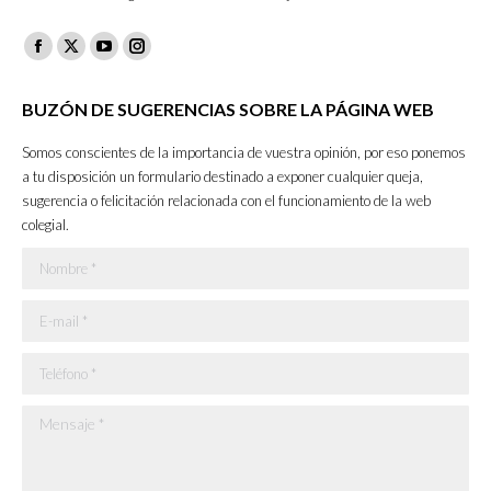
Facebook
X
YouTube
Instagram
page
page
page
page
BUZÓN DE SUGERENCIAS SOBRE LA PÁGINA WEB
opens
opens
opens
opens
in
in
in
in
Somos conscientes de la importancia de vuestra opinión, por eso ponemos
new
new
new
new
a tu disposición un formulario destinado a exponer cualquier queja,
sugerencia o felicitación relacionada con el funcionamiento de la web
window
window
window
window
colegial.
Nombre *
E-mail *
Teléfono *
Mensaje *