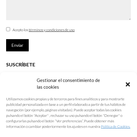
Acepto los
términos y condiciones de uso
Enviar
SUSCRÍBETE
Si no eres Colegiado y deseas recibir las noticias sobre las actividades
Gestionar el consentimiento de
que desarrolla el Colegio de Arquitectos de Cádiz
las cookies
Nombre *
Utilizamos cookies propias y de terceros para fines analíticos y para mostrarte
publicidad personalizada en base a un perfil elaborado a partir de tus hábitos de
E-mail *
navegación (por ejemplo, páginas visitadas). Puede aceptar todas las cookies
pulsando el botón "Aceptar" , rechazar su uso pulsando el botón "Denegar" o
configurarlas pulsando el botón “Ver preferencias”. Puede obtener más
Acepto los
términos y condiciones de uso
información o cambiar posteriormente los ajustes en nuestra
Política de Cookies.