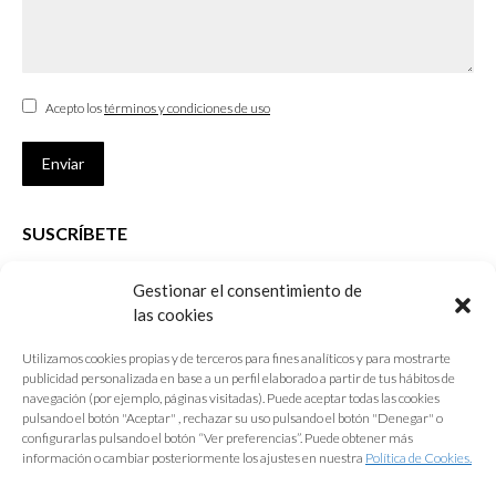
Acepto los
términos y condiciones de uso
Enviar
SUSCRÍBETE
Si no eres Colegiado y deseas recibir las noticias sobre las actividades
Gestionar el consentimiento de
que desarrolla el Colegio de Arquitectos de Cádiz
las cookies
Nombre *
Utilizamos cookies propias y de terceros para fines analíticos y para mostrarte
publicidad personalizada en base a un perfil elaborado a partir de tus hábitos de
E-mail *
navegación (por ejemplo, páginas visitadas). Puede aceptar todas las cookies
pulsando el botón "Aceptar" , rechazar su uso pulsando el botón "Denegar" o
configurarlas pulsando el botón “Ver preferencias”. Puede obtener más
Acepto los
términos y condiciones de uso
información o cambiar posteriormente los ajustes en nuestra
Política de Cookies.