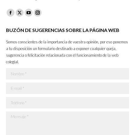
Facebook
X
YouTube
Instagram
page
page
page
page
BUZÓN DE SUGERENCIAS SOBRE LA PÁGINA WEB
opens
opens
opens
opens
in
in
in
in
Somos conscientes de la importancia de vuestra opinión, por eso ponemos
new
new
new
new
a tu disposición un formulario destinado a exponer cualquier queja,
sugerencia o felicitación relacionada con el funcionamiento de la web
window
window
window
window
colegial.
Nombre *
E-mail *
Teléfono *
Mensaje *