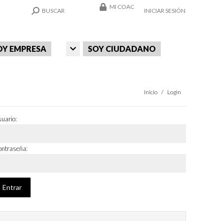
MI COAC
SEARCH:
BUSCAR
INICIAR SESIÓN
OY EMPRESA
SOY CIUDADANO
Estás aquí:
Inicio
Login
uario:
ntraseña: