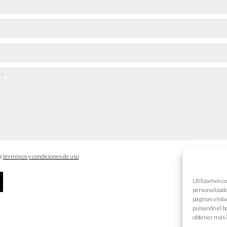
os
términos y condiciones de uso
Utilizamos co
personalizada
páginas visit
pulsando el b
obtener más 