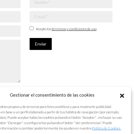
Nombre *
E-mail *
Acepto los
términos y condiciones de uso
Enviar
Gestionar el consentimiento de las cookies
okies propias y de terceros para fines analíticos y para mostrarte publicidad
 en base a un perfil elaborado a partir de tus hábitos de navegación (por ejemplo,
adas). Puede aceptar todas las cookies pulsando el botón "Aceptar" , rechazar su uso
otón "Denegar" o configurarlas pulsando el botón “Ver preferencias”. Puede
información o cambiar posteriormente los ajustes en nuestra
Política de Cookies.