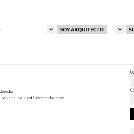
SOY ARQUITECTO
S
Us
Co
a derecha
 página a la que está intentando entrar: