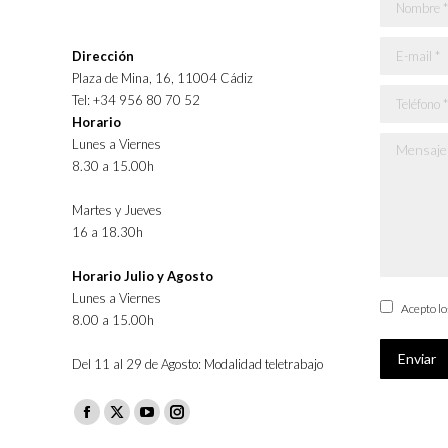
Nombre *
E-mail *
Dirección
Plaza de Mina, 16, 11004 Cádiz
Teléfono *
Tel: +34 956 80 70 52
Horario
Lunes a Viernes
Mensaje *
8.30 a 15.00h
Martes y Jueves
16 a 18.30h
Horario Julio y Agosto
Lunes a Viernes
Acepto l
8.00 a 15.00h
Enviar
Del 11 al 29 de Agosto: Modalidad teletrabajo
Facebook
X
YouTube
Instagram