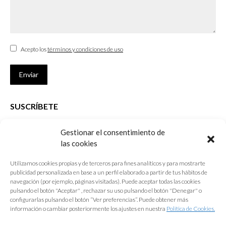
Acepto los
términos y condiciones de uso
Enviar
SUSCRÍBETE
Si no eres Colegiado y deseas recibir las noticias sobre las actividades
Gestionar el consentimiento de
que desarrolla el Colegio de Arquitectos de Cádiz
las cookies
Nombre *
Utilizamos cookies propias y de terceros para fines analíticos y para mostrarte
publicidad personalizada en base a un perfil elaborado a partir de tus hábitos de
E-mail *
navegación (por ejemplo, páginas visitadas). Puede aceptar todas las cookies
pulsando el botón "Aceptar" , rechazar su uso pulsando el botón "Denegar" o
configurarlas pulsando el botón “Ver preferencias”. Puede obtener más
Acepto los
términos y condiciones de uso
información o cambiar posteriormente los ajustes en nuestra
Política de Cookies.