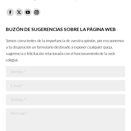
Facebook
X
YouTube
Instagram
page
page
page
page
BUZÓN DE SUGERENCIAS SOBRE LA PÁGINA WEB
opens
opens
opens
opens
in
in
in
in
Somos conscientes de la importancia de vuestra opinión, por eso ponemos
new
new
new
new
a tu disposición un formulario destinado a exponer cualquier queja,
sugerencia o felicitación relacionada con el funcionamiento de la web
window
window
window
window
colegial.
Nombre *
E-mail *
Teléfono *
Mensaje *